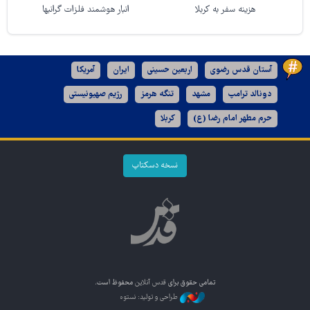
هزینه سفر به کربلا
انبار هوشمند فلزات گرانبها
آستان قدس رضوی
اربعین حسینی
ایران
آمریکا
دونالد ترامپ
مشهد
تنگه هرمز
رژیم صهیونیستی
حرم مطهر امام رضا (ع)
کربلا
نسخه دسکتاپ
تمامی حقوق برای
قدس آنلاین
محفوظ است.
طراحی و تولید: نستوه