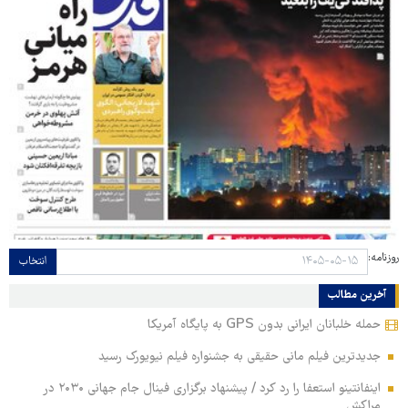
روزنامه:
انتخاب
آخرین مطالب
حمله خلبانان ایرانی بدون GPS به پایگاه آمریکا
جدیدترین فیلم مانی حقیقی به جشنواره فیلم نیویورک رسید
اینفانتینو استعفا را رد کرد / پیشنهاد برگزاری فینال جام جهانی ۲۰۳۰ در
مراکش