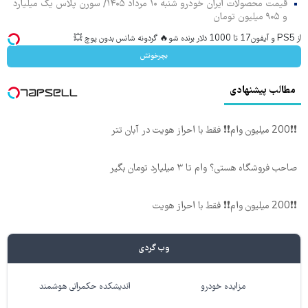
قیمت محصولات ایران خودرو شنبه ۱۰ مرداد ۱۴۰۵/ سورن پلاس یک میلیارد
و ۹۰۵ میلیون تومان
از PS5 و آیفون17 تا 1000 دلار برنده شو🔥 گردونه شانس بدون پوچ 💥
بچرخونش
مطالب پیشنهادی
❗❗200 میلیون وام❗❗ فقط با احراز هویت در آبان تتر
صاحب فروشگاه هستی؟ وام تا ۳ میلیارد تومان بگیر
❗❗200 میلیون وام❗❗ فقط با احراز هویت
وب گردی
مزایده خودرو
اندیشکده حکمرانی هوشمند