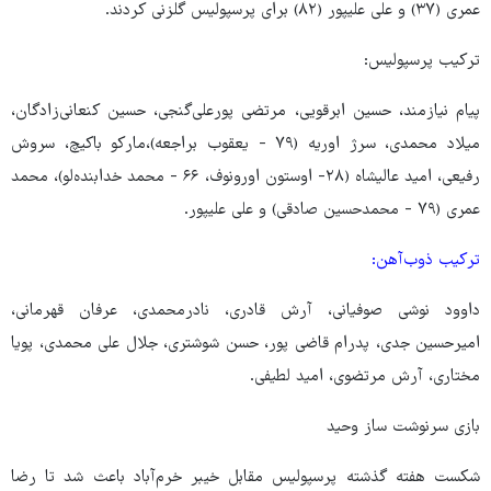
عمری (۳۷) و علی علیپور (۸۲) برای پرسپولیس گلزنی کردند.
ترکیب پرسپولیس:
پیام نیازمند، حسین ابرقویی، مرتضی پورعلی‌گنجی، حسین کنعانی‌زادگان،
میلاد محمدی، سرژ اوریه (۷۹ - یعقوب براجعه)،مارکو باکیچ، سروش
رفیعی، امید عالیشاه (۲۸- اوستون اورونوف، ۶۶ - محمد خدابنده‌لو)، محمد
عمری (۷۹ - محمدحسین صادقی) و علی علیپور.
ترکیب ذوب‌آهن:
داوود نوشی صوفیانی، آرش قادری، نادرمحمدی، عرفان قهرمانی،
امیرحسین جدی، پدرام قاضی پور، حسن شوشتری، جلال علی محمدی، پویا
مختاری، آرش مرتضوی، امید لطیفی.
بازی سرنوشت ساز وحید
شکست هفته گذشته پرسپولیس مقابل خیبر خرم‌آباد باعث شد تا رضا