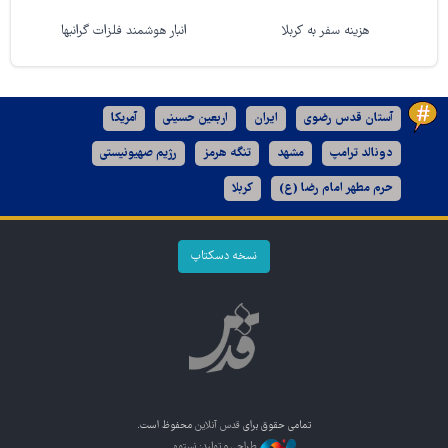
هزینه سفر به کربلا
انبار هوشمند فلزات گرانبها
آستان قدس رضوی
ایران
اربعین حسینی
آمریکا
دونالد ترامپ
مشهد
تنگه هرمز
رژیم صهیونیستی
حرم مطهر امام رضا (ع)
کربلا
نسخه دسکتاپ
تمامی حقوق برای
قدس آنلاین
محفوظ است.
طراحی و تولید: نستوه