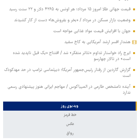
قیمت جهانی طلا امروز ۱۵ مرداد؛ هر اونس به ۴۲۶۵ دلار و ۲۲ سنت رسید
وضعیت بازار مسکن در مرداد / «بخر و بفروش‌ها» دست از کار کشیدند
جهان با افزایش قیمت مواد غذایی مواجه است
هشدار افسر ارشد آمریکایی به کاخ سفید
ایرج راد خواستار تداوم «تئاتر متفکر» شد / افتتاح «یک فیل ناپدید شده
است» در تالار چهارسو
گزارش گاردین از رفتار رئیس‌جمهور آمریکا؛ دیپلماسی ترامپ در حد مهدکودک
است
آینده نامشخص طارمی در المپیاکوس / مهاجم ایرانی هنوز پیشنهادی رسمی
ندارد
ویدیوی روز
خط قرمز
عکس
رواق