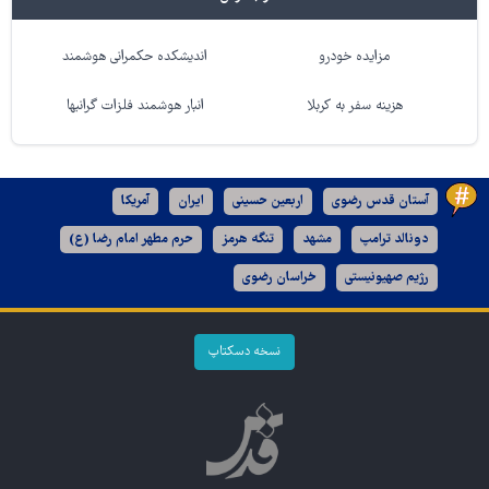
مزایده خودرو
اندیشکده حکمرانی هوشمند
هزینه سفر به کربلا
انبار هوشمند فلزات گرانبها
آستان قدس رضوی
اربعین حسینی
ایران
آمریکا
دونالد ترامپ
مشهد
تنگه هرمز
حرم مطهر امام رضا (ع)
رژیم صهیونیستی
خراسان رضوی
نسخه دسکتاپ