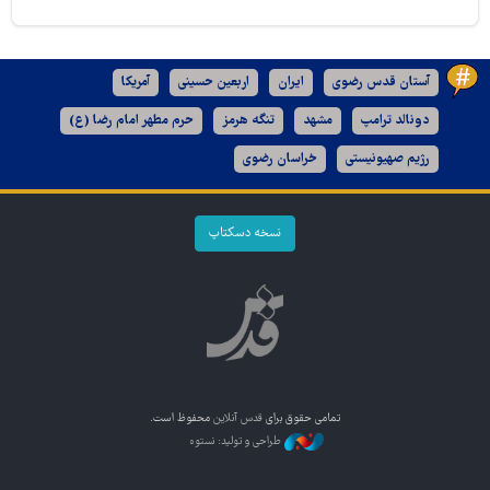
آستان قدس رضوی
ایران
اربعین حسینی
آمریکا
دونالد ترامپ
مشهد
تنگه هرمز
حرم مطهر امام رضا (ع)
رژیم صهیونیستی
خراسان رضوی
نسخه دسکتاپ
تمامی حقوق برای
قدس آنلاین
محفوظ است.
طراحی و تولید: نستوه