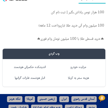
100 هزار تومن پاداش بگیر | ثبت نام کن
100 میلیون وام آنی خرید طلا (بازپرداخت 12 ماهه)
🔥خرید قسطی طلا با 100 میلیون تومان وام فوری🔥
وب گردی
مزایده خودرو
اندیشکده حکمرانی هوشمند
هزینه سفر به کربلا
انبار هوشمند فلزات گرانبها
آستان قدس رضوی
ایران
اربعین حسینی
آمریکا
تنگه هرمز
مشهد
دونالد ترامپ
حرم مطهر امام رضا (ع)
خراسان رضوی