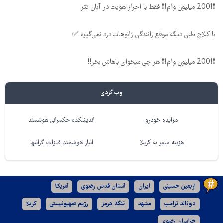
❗❗200 میلیون وام❗❗ فقط با احراز هویت در آبان تتر
با کلاچ طبی دیگه موقع رانندگی زانوهات درد نمی‌گیره ✅
❗❗200 میلیون وام❗❗ هر چی میخوای باهاش بخر!!
وب گردی
مزایده خودرو
اندیشکده حکمرانی هوشمند
هزینه سفر به کربلا
انبار هوشمند فلزات گرانبها
اربعین حسینی
ایران
آستان قدس رضوی
آمریکا
دونالد ترامپ
مشهد
تنگه هرمز
رژیم صهیونیستی
کربلا
خراسان رضوی