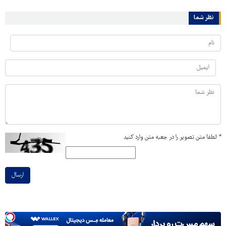
نظر شما
*
لطفا متن تصویر را در جعبه متن وارد کنید
ارسال