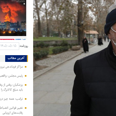
روزنامه:
آخرین مطالب
مراکز فرماندهی نیر
رئیس مجلس: واقعیت‌ه
پزشکیان: وقتی از و
باید مبلغ کالابرگ را
ترامپ: همه چیز دربا
تغییر قوانین انضباط
رقابت‌های اروپایی