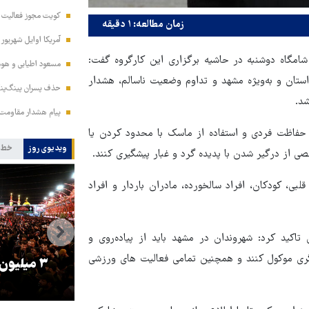
کویت مجوز فعالیت مد
زمان مطالعه: ۱ دقیقه
آمریکا اوایل شهریور
مگاه دوشنبه در حاشیه برگزاری این کارگروه گفت:
مسعود اطیابی و هومن
 استان و به‌ویژه مشهد و تداوم وضعیت ناسالم، هشدار
حذف پسران پینگ‌پنگ
پیام هشدار مقاومت
 حفاظت فردی و استفاده از ماسک با محدود کردن یا
ویدیوی روز
خط 
ی از درگیر شدن با پدیده گرد و غبار پیشگیری کنند.
لبی، کودکان، افراد سالخورده، مادران باردار و افراد
کید کرد: شهروندان در مشهد باید از پیاده‌روی و
گری موکول کنند و همچنین تمامی فعالیت های ورزشی
را
ترامپ نماد فساد، اقتدارگرایی و
۳ میلیون
جنگ‌طلبی است!