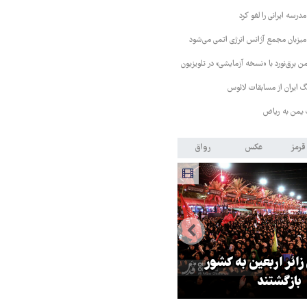
رسه ایرانی را لغو کرد
 میزبان مجمع آژانس انرژی اتمی می‌شود
 برق‌نورد با «نسخه آزمایشی» در تلویزیون
 ایران از مسابقات لائوس
 یمن به ریاض
قرمز
عکس
رواق
 زائر اربعین به کشور
هماهنگی محور مقاومت، آمریکا ر
بازگشتند
در منطقه درمانده کرد