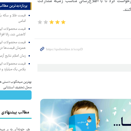
رخواست کرد تا با اطلاع‌رسانی مناسب زمینه مشارکت
پربازدیدترین‌ مطالب
نند.
امامی
کاهشی شد، رانا افزا
همزمان قیمت‌ها در ب
زمان اعلام نتایج آ
پلاس یک میلیارد و ۹۰۵ میلیون تومان
بهترین میخکوب دستی همر
محل.تخفیف استثنایی
مطالب پیشنهادی
هر خونه‌ای به ی می