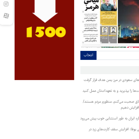
انتخاب
وهای سعودی در مرز یمن هدف قرار گرفت
ا را بپذیرید و به تعهدات‌تان عمل کنید
فاق صحبت می‌کنم، منظورم مردم هستند/
 افزایش دهیم
ره ایران به طور استثنایی خوب پیش می‌رود
ی یوفا؛ افزایش سقف کارت‌های زرد در