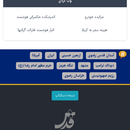
وب گردی
مزایده خودرو
اندیشکده حکمرانی هوشمند
هزینه سفر به کربلا
انبار هوشمند فلزات گرانبها
آستان قدس رضوی
اربعین حسینی
ایران
آمریکا
دونالد ترامپ
مشهد
تنگه هرمز
حرم مطهر امام رضا (ع)
رژیم صهیونیستی
خراسان رضوی
نسخه دسکتاپ