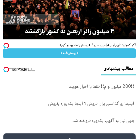
۳ میلیون زائر اربعین به کشور بازگشتند
اگر کمردرد داری این فیلم رو ببین! ◗پرسش‌نامه رو پر کن◖
◂پرسش‌نامه▸
مطالب پیشنهادی
❗❗200 میلیون وام❗❗ فقط با احراز هویت
اپتیما رو گذاشتی برای فروش ؟ اینجا یک روزه بفروش
بدون نیاز به آگهی، یک‌روزه فروخته شد