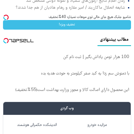
زمان اعلام نتایج آزمون‌های سمپاد و نمونه دولتی مشخص شد
شایعه انحلال ماکان‌بند / امیر مقاره و رهام هادیان از هم جدا شدند؟
شامپو جلبک هیچ جای خالی توی موهات نمیذاره 40%تخفیف
تخفیف ویژه!
مطالب پیشنهادی
100 هزار تومن پاداش بگیر | ثبت نام کن
با دمنوش سم زدا یه کبد صفر کیلومتر به خودت هدیه بده
این محصول دارای اصالت کالا و مجوز وزارت بهداشت است(55%تخفیف)
وب گردی
مزایده خودرو
اندیشکده حکمرانی هوشمند