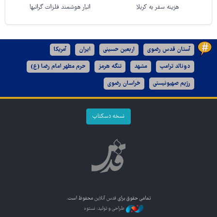
هزینه سفر به کربلا
انبار هوشمند فلزات گرانبها
آستان قدس رضوی
اربعین حسینی
ایران
آمریکا
دونالد ترامپ
مشهد
تنگه هرمز
حرم مطهر امام رضا (ع)
رژیم صهیونیستی
خراسان رضوی
نسخه دسکتاپ
تمامی حقوق برای
قدس آنلاین
محفوظ است.
طراحی و تولید: نستوه