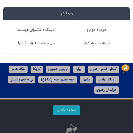
وب گردی
مزایده خودرو
اندیشکده حکمرانی هوشمند
هزینه سفر به کربلا
انبار هوشمند فلزات گرانبها
آستان قدس رضوی
ایران
اربعین حسینی
آمریکا
تنگه هرمز
دونالد ترامپ
مشهد
حرم مطهر امام رضا (ع)
رژیم صهیونیستی
خراسان رضوی
نسخه دسکتاپ