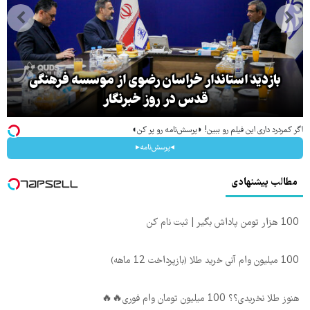
بازدید استاندار خراسان رضوی از موسسه فرهنگی
قدس در روز خبرنگار
اگر کمردرد داری این فیلم رو ببین! ◗پرسش‌نامه رو پر کن◖
◂پرسش‌نامه▸
مطالب پیشنهادی
100 هزار تومن پاداش بگیر | ثبت نام کن
100 میلیون وام آنی خرید طلا (بازپرداخت 12 ماهه)
هنوز طلا نخریدی؟؟ 100 میلیون تومان وام فوری🔥🔥