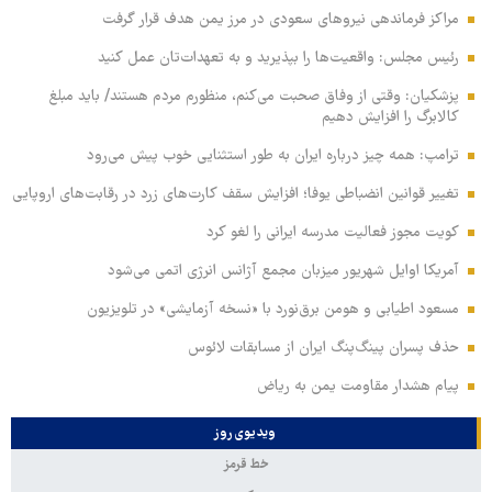
مراکز فرماندهی نیروهای سعودی در مرز یمن هدف قرار گرفت
رئیس مجلس: واقعیت‌ها را بپذیرید و به تعهدات‌تان عمل کنید
پزشکیان: وقتی از وفاق صحبت می‌کنم، منظورم مردم هستند/ باید مبلغ
کالابرگ را افزایش دهیم
ترامپ: همه چیز درباره ایران به طور استثنایی خوب پیش می‌رود
تغییر قوانین انضباطی یوفا؛ افزایش سقف کارت‌های زرد در رقابت‌های اروپایی
کویت مجوز فعالیت مدرسه ایرانی را لغو کرد
آمریکا اوایل شهریور میزبان مجمع آژانس انرژی اتمی می‌شود
مسعود اطیابی و هومن برق‌نورد با «نسخه آزمایشی» در تلویزیون
حذف پسران پینگ‌پنگ ایران از مسابقات لائوس
پیام هشدار مقاومت یمن به ریاض
ویدیوی روز
خط قرمز