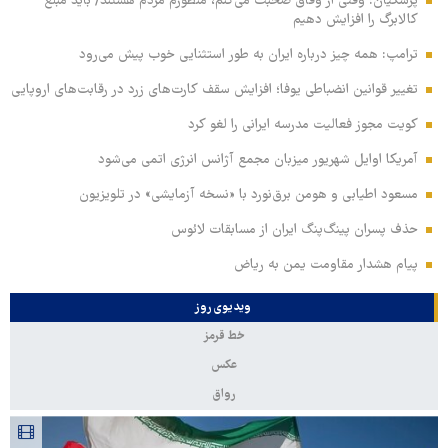
پزشکیان: وقتی از وفاق صحبت می‌کنم، منظورم مردم هستند/ باید مبلغ
کالابرگ را افزایش دهیم
ترامپ: همه چیز درباره ایران به طور استثنایی خوب پیش می‌رود
تغییر قوانین انضباطی یوفا؛ افزایش سقف کارت‌های زرد در رقابت‌های اروپایی
کویت مجوز فعالیت مدرسه ایرانی را لغو کرد
آمریکا اوایل شهریور میزبان مجمع آژانس انرژی اتمی می‌شود
مسعود اطیابی و هومن برق‌نورد با «نسخه آزمایشی» در تلویزیون
حذف پسران پینگ‌پنگ ایران از مسابقات لائوس
پیام هشدار مقاومت یمن به ریاض
ویدیوی روز
خط قرمز
عکس
رواق