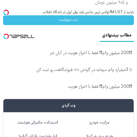
و ۹۰۵ میلیون تومان
بازدید از IM LS7 لوکس ترین شاسی بلند برقی ایران در باشگاه انقلاب
ثبت درخواست
مطالب پیشنهادی
❗❗200 میلیون وام❗❗ فقط با احراز هویت در آبان تتر
تا 3میلیارد وام سرمایه در گردش => فروشگاهت رو ثبت کن
❗❗200 میلیون وام❗❗ فقط با احراز هویت
وب گردی
مزایده خودرو
اندیشکده حکمرانی هوشمند
هزینه سفر به کربلا
انبار هوشمند فلزات گرانبها