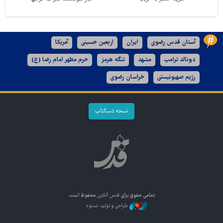
آستان قدس رضوی
ایران
اربعین حسینی
آمریکا
دونالد ترامپ
مشهد
تنگه هرمز
حرم مطهر امام رضا (ع)
رژیم صهیونیستی
خراسان رضوی
نسخه دسکتاپ
تمامی حقوق برای
قدس آنلاین
محفوظ است.
طراحی و تولید: نستوه