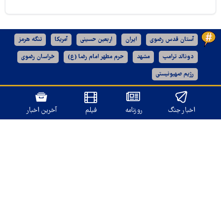
آستان قدس رضوی
ایران
اربعین حسینی
آمریکا
تنگه هرمز
دونالد ترامپ
مشهد
حرم مطهر امام رضا (ع)
خراسان رضوی
رژیم صهیونیستی
نسخه دسکتاپ
اخبار جنگ
روزنامه
فیلم
آخرین اخبار
تمامی حقوق برای
قدس آنلاین
محفوظ است.
طراحی و تولید: نستوه