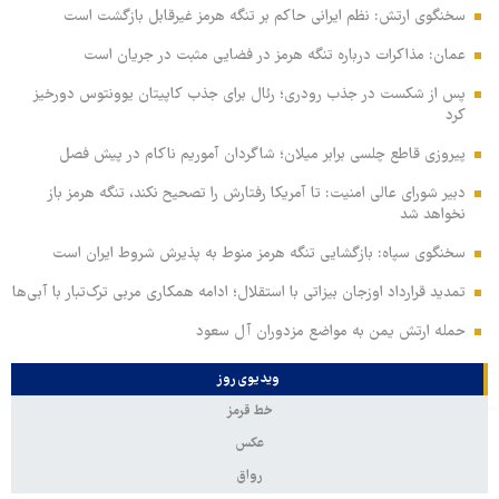
سخنگوی ارتش: نظم ایرانی حاکم بر تنگه هرمز غیرقابل بازگشت است
عمان: مذاکرات درباره تنگه هرمز در فضایی مثبت در جریان است
پس از شکست در جذب رودری؛ رئال برای جذب کاپیتان یوونتوس دورخیز
کرد
پیروزی قاطع چلسی برابر میلان؛ شاگردان آموریم ناکام در پیش فصل
دبیر شورای عالی امنیت: تا آمریکا رفتارش را تصحیح نکند، تنگه هرمز باز
نخواهد شد
سخنگوی سپاه: بازگشایی تنگه هرمز منوط به پذیرش شروط ایران است
تمدید قرارداد اوزجان بیزاتی با استقلال؛ ادامه همکاری مربی ترک‌تبار با آبی‌ها
حمله ارتش یمن به مواضع مزدوران آل سعود
ویدیوی روز
خط قرمز
عکس
رواق