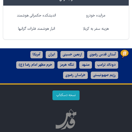
مزایده خودرو
اندیشکده حکمرانی هوشمند
هزینه سفر به کربلا
انبار هوشمند فلزات گرانبها
آستان قدس رضوی
اربعین حسینی
ایران
آمریکا
دونالد ترامپ
مشهد
تنگه هرمز
حرم مطهر امام رضا (ع)
رژیم صهیونیستی
خراسان رضوی
نسخه دسکتاپ