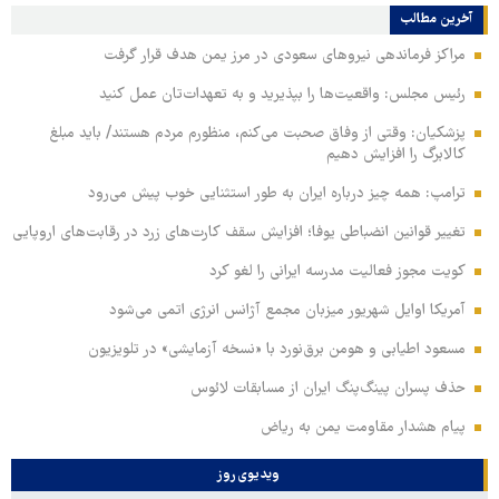
آخرین مطالب
مراکز فرماندهی نیروهای سعودی در مرز یمن هدف قرار گرفت
رئیس مجلس: واقعیت‌ها را بپذیرید و به تعهدات‌تان عمل کنید
پزشکیان: وقتی از وفاق صحبت می‌کنم، منظورم مردم هستند/ باید مبلغ
کالابرگ را افزایش دهیم
ترامپ: همه چیز درباره ایران به طور استثنایی خوب پیش می‌رود
تغییر قوانین انضباطی یوفا؛ افزایش سقف کارت‌های زرد در رقابت‌های اروپایی
کویت مجوز فعالیت مدرسه ایرانی را لغو کرد
آمریکا اوایل شهریور میزبان مجمع آژانس انرژی اتمی می‌شود
مسعود اطیابی و هومن برق‌نورد با «نسخه آزمایشی» در تلویزیون
حذف پسران پینگ‌پنگ ایران از مسابقات لائوس
پیام هشدار مقاومت یمن به ریاض
ویدیوی روز