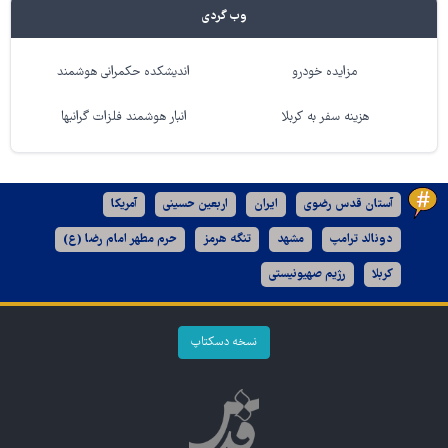
وب گردی
مزایده خودرو
اندیشکده حکمرانی هوشمند
هزینه سفر به کربلا
انبار هوشمند فلزات گرانبها
آستان قدس رضوی
ایران
اربعین حسینی
آمریکا
دونالد ترامپ
مشهد
تنگه هرمز
حرم مطهر امام رضا (ع)
کربلا
رژیم صهیونیستی
نسخه دسکتاپ