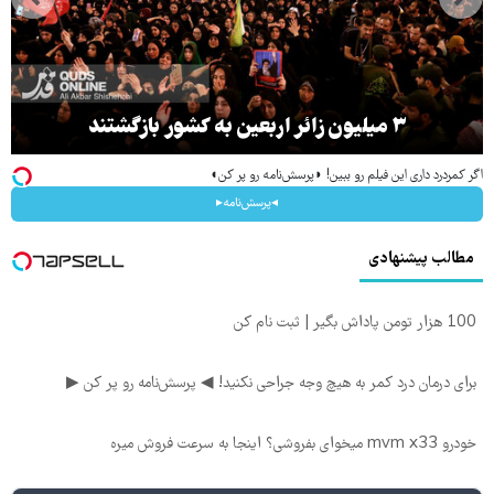
۳ میلیون زائر اربعین به کشور بازگشتند
اگر کمردرد داری این فیلم رو ببین! ◗پرسش‌نامه رو پر کن◖
◂پرسش‌نامه▸
مطالب پیشنهادی
100 هزار تومن پاداش بگیر | ثبت نام کن
برای درمان درد کمر به هیچ وجه جراحی نکنید! ◀ پرسش‌نامه رو پر کن ▶
خودرو mvm x33 میخوای بفروشی؟ اینجا به سرعت فروش میره