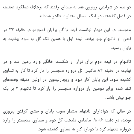
دو تیم در شرایطی روبروی هم به میدان رفتند که برخلاف عملکرد ضعیف
در فصل گذشته، در لیگ امسال متفاوت ظاهر شده‌اند.
منچستر در این دیدار توانست ابتدا با گل برایان امبئومو در دقیقه ۳۲ در
لندن از تاتنهام جلو بیفتد. نیمه اول با همین تک گل به سود یونایتد به
پایان رسید.
تاتنهام در نیمه دوم برای فرار از شکست خانگی وارد زمین شد و در
نهایت در دقیقه ۸۴ ماتیس تل دروازه منچستر را باز کرد تا کار به تساوی
کشیده شود. این پایان کار نبود و ریچارلیسون در اولین دقیقه وقت‌های
تلف شده برای دومین بار دروازه منچستر را باز کرد تا تاتنهام ۲ بر یک
جلو پیش باشد.
در حالی که هواداران تاتنهام منتظر سوت پایان و جشن گرفتن پیروزی
بودند، در دقیقه ۶+۹۰، ماتیاس دلیخت گل دوم و مساوی منچستر را وارد
دروازه تاتنهام کرد تا دوباره کار به تساوی کشیده شود.