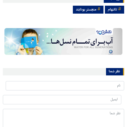
تاتنهام
منچستر یونایتد
نظر شما