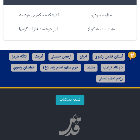
مزایده خودرو
اندیشکده حکمرانی هوشمند
هزینه سفر به کربلا
انبار هوشمند فلزات گرانبها
آستان قدس رضوی
ایران
اربعین حسینی
آمریکا
تنگه هرمز
دونالد ترامپ
مشهد
حرم مطهر امام رضا (ع)
خراسان رضوی
رژیم صهیونیستی
نسخه دسکتاپ