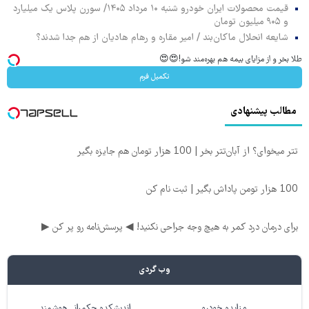
قیمت محصولات ایران خودرو شنبه ۱۰ مرداد ۱۴۰۵/ سورن پلاس یک میلیارد
و ۹۰۵ میلیون تومان
شایعه انحلال ماکان‌بند / امیر مقاره و رهام هادیان از هم جدا شدند؟
طلا بخر و از مزایای بیمه هم بهره‌مند شو!😍😍
تکمیل فرم
مطالب پیشنهادی
تتر میخوای؟ از آبان‌تتر بخر | 100 هزار تومان هم جایزه بگیر
100 هزار تومن پاداش بگیر | ثبت نام کن
برای درمان درد کمر به هیچ وجه جراحی نکنید! ◀ پرسش‌نامه رو پر کن ▶
وب گردی
مزایده خودرو
اندیشکده حکمرانی هوشمند