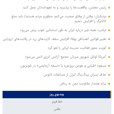
رئیس مجلس: واقعیت‌ها را بپذیرید و به تعهدات‌تان عمل کنید
پزشکیان: وقتی از وفاق صحبت می‌کنم، منظورم مردم هستند/ باید مبلغ
کالابرگ را افزایش دهیم
ترامپ: همه چیز درباره ایران به طور استثنایی خوب پیش می‌رود
تغییر قوانین انضباطی یوفا؛ افزایش سقف کارت‌های زرد در رقابت‌های اروپایی
کویت مجوز فعالیت مدرسه ایرانی را لغو کرد
آمریکا اوایل شهریور میزبان مجمع آژانس انرژی اتمی می‌شود
مسعود اطیابی و هومن برق‌نورد با «نسخه آزمایشی» در تلویزیون
حذف پسران پینگ‌پنگ ایران از مسابقات لائوس
پیام هشدار مقاومت یمن به ریاض
ویدیوی روز
خط قرمز
عکس