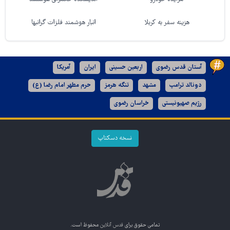
هزینه سفر به کربلا
انبار هوشمند فلزات گرانبها
آستان قدس رضوی
اربعین حسینی
ایران
آمریکا
دونالد ترامپ
مشهد
تنگه هرمز
حرم مطهر امام رضا (ع)
رژیم صهیونیستی
خراسان رضوی
نسخه دسکتاپ
تمامی حقوق برای
قدس آنلاین
محفوظ است.