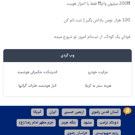
❗❗200 میلیون وام❗❗ فقط با احراز هویت
100 هزار تومن پاداش بگیر | ثبت نام کن
فردای یک کودک، از ثبت‌نام امروز تو شروع میشه
وب گردی
مزایده خودرو
اندیشکده حکمرانی هوشمند
هزینه سفر به کربلا
انبار هوشمند فلزات گرانبها
آستان قدس رضوی
اربعین حسینی
ایران
آمریکا
دونالد ترامپ
مشهد
تنگه هرمز
حرم مطهر امام رضا (ع)
رژیم صهیونیستی
خراسان رضوی