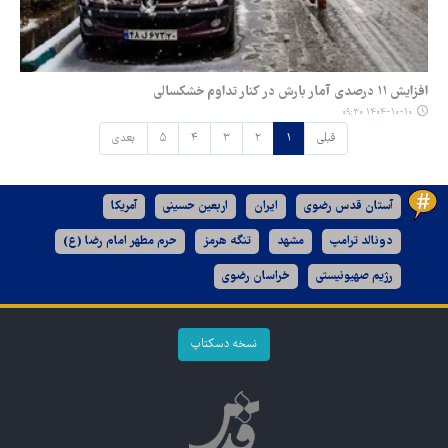
افزایش ۱۱ درصدی آمار بارش در کنار تداوم خشکسالی
۱۴۰۴-۱۰-۱۰ ۰۹:۳۰
قبلی
۱
۲
۳
۴
۵
بعدی
آستان قدس رضوی
ایران
اربعین حسینی
آمریکا
دونالد ترامپ
مشهد
تنگه هرمز
حرم مطهر امام رضا (ع)
رژیم صهیونیستی
خراسان رضوی
نسخه دسکتاپ