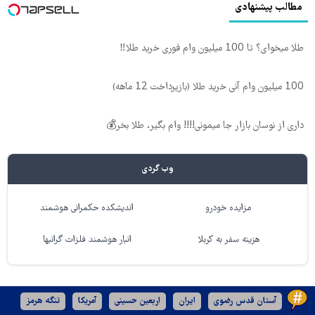
مطالب پیشنهادی
طلا میخوای؟ تا 100 میلیون وام فوری خرید طلا‼️
100 میلیون وام آنی خرید طلا (بازپرداخت 12 ماهه)
داری از نوسان بازار جا میمونی!!!! وام بگیر، طلا بخر💰
وب گردی
مزایده خودرو
اندیشکده حکمرانی هوشمند
هزینه سفر به کربلا
انبار هوشمند فلزات گرانبها
آستان قدس رضوی
ایران
اربعین حسینی
آمریکا
تنگه هرمز