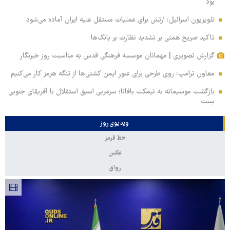
بود
تلویزیون اسرائیل: ارتش برای عملیات مستقل علیه ایران آماده می‌شود
تاکید صریح همتی بر تشدید نظارت بر بانک‌ها
گزارش تصویری | مهمانان موسسه فرهنگی قدس به مناسبت روز خبرنگار
معاون ترامپ: روی طرحی برای عبور ایمن کشتی‌ها از تنگه هرمز کار می‌کنیم
بازگشت موسیمانه به نیمکت بافانا؛ سرمربی اسبق استقلال با آفریقای جنوبی
بست
ویدیوی روز
خط قرمز
عکس
رواق