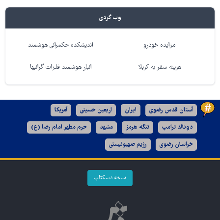
وب گردی
مزایده خودرو
اندیشکده حکمرانی هوشمند
هزینه سفر به کربلا
انبار هوشمند فلزات گرانبها
آستان قدس رضوی
ایران
اربعین حسینی
آمریکا
دونالد ترامپ
تنگه هرمز
مشهد
حرم مطهر امام رضا (ع)
خراسان رضوی
رژیم صهیونیستی
نسخه دسکتاپ