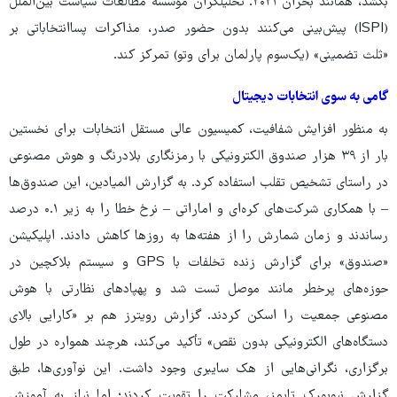
بکشد، همانند بحران ۲۰۲۱. تحلیلگران مؤسسه مطالعات سیاست بین‌الملل
(ISPI) پیش‌بینی می‌کنند بدون حضور صدر، مذاکرات پساانتخاباتی بر
«ثلث تضمینی» (یک‌سوم پارلمان برای وتو) تمرکز کند.
گامی به سوی انتخابات دیجیتال
به منظور افزایش شفافیت، کمیسیون عالی مستقل انتخابات برای نخستین
بار از ۳۹ هزار صندوق الکترونیکی با رمزنگاری بلادرنگ و هوش مصنوعی
در راستای تشخیص تقلب استفاده کرد. به گزارش المیادین، این صندوق‌ها
– با همکاری شرکت‌های کره‌ای و اماراتی – نرخ خطا را به زیر ۰.۱ درصد
رساندند و زمان شمارش را از هفته‌ها به روزها کاهش دادند. اپلیکیشن
«صندوق» برای گزارش زنده تخلفات با GPS و سیستم بلاکچین در
حوزه‌های پرخطر مانند موصل تست شد و پهپادهای نظارتی با هوش
مصنوعی جمعیت را اسکن کردند. گزارش رویترز هم بر «کارایی بالای
دستگاه‌های الکترونیکی بدون نقص» تأکید می‌کند، هرچند همواره در طول
برگزاری، نگرانی‌هایی از هک سایبری وجود داشت. این نوآوری‌ها، طبق
گزارش نیویورک تایمز، مشارکت را تقویت کردند؛ اما نیاز به آموزش