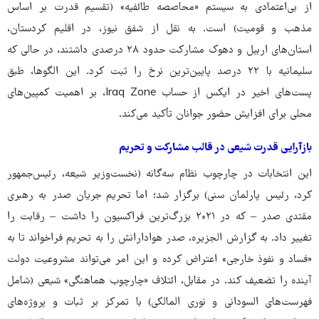
از بی‌اعتمادی به سیستم «محاصصه طائفیه» (تقسیم قدرت بر اساس
مذهب و قومیت) است. به نقل از شفق نیوز، در اقلیم کردستان،
استان‌های اربیل و دهوک مشارکت حدود ۲۸ درصدی داشتند، در حالی که
سلیمانیه با ۲۲ درصد پایین‌ترین نرخ را ثبت کرد. این الگوها، طبق
پست‌های اخیر در ایکس از حساب Iraq Zone، بر اهمیت کمپین‌های
محلی برای افزایش حضور جوانان تأکید می‌کند.
بازآرایی قدرت شیعی در قالب مشارکت و تحریم
این انتخابات در چارچوب نظام سه‌گانه (نخست‌وزیر شیعه، رئیس‌جمهور
کرد، رئیس پارلمان سنی) برگزار شد؛ اما تحریم جریان صدر به رهبری
مقتدی صدر – که در ۲۰۲۱ بزرگ‌ترین فراکسیون را داشت – رقابت را
تغییر داد. به گزارش الجزیره، صدر هوادارانش را به تحریم فراخواند تا به
«فساد و نفوذ خارجی» اعتراض کرده و این امر می‌تواند مشروعیت دولت
آینده را تضعیف کند. در مقابل، ائتلاف «چارچوب هماهنگی» شیعی (شامل
فهرست‌های السودانی و نوری المالکی) با تمرکز بر ثبات و پروژه‌های