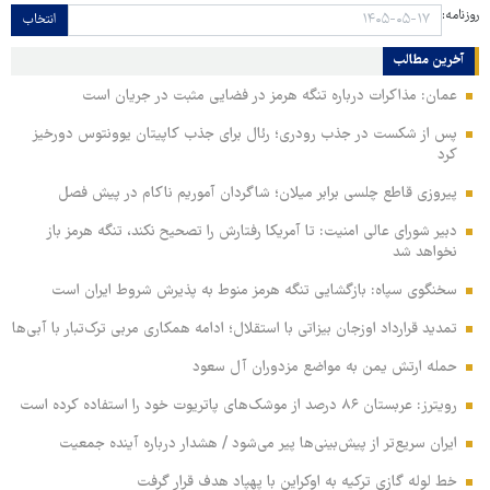
روزنامه:
انتخاب
آخرین مطالب
عمان: مذاکرات درباره تنگه هرمز در فضایی مثبت در جریان است
پس از شکست در جذب رودری؛ رئال برای جذب کاپیتان یوونتوس دورخیز
کرد
پیروزی قاطع چلسی برابر میلان؛ شاگردان آموریم ناکام در پیش فصل
دبیر شورای عالی امنیت: تا آمریکا رفتارش را تصحیح نکند، تنگه هرمز باز
نخواهد شد
سخنگوی سپاه: بازگشایی تنگه هرمز منوط به پذیرش شروط ایران است
تمدید قرارداد اوزجان بیزاتی با استقلال؛ ادامه همکاری مربی ترک‌تبار با آبی‌ها
حمله ارتش یمن به مواضع مزدوران آل سعود
رویترز: عربستان ۸۶ درصد از موشک‌های پاتریوت خود را استفاده کرده است
ایران سریع‌تر از پیش‌بینی‌ها پیر می‌شود / هشدار درباره آینده جمعیت
خط لوله گازی ترکیه به اوکراین با پهپاد هدف قرار گرفت