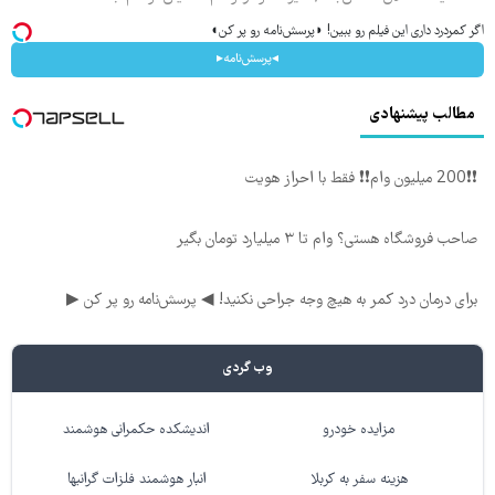
اگر کمردرد داری این فیلم رو ببین! ◗پرسش‌نامه رو پر کن◖
◂پرسش‌نامه▸
مطالب پیشنهادی
❗❗200 میلیون وام❗❗ فقط با احراز هویت
صاحب فروشگاه هستی؟ وام تا ۳ میلیارد تومان بگیر
برای درمان درد کمر به هیچ وجه جراحی نکنید! ◀ پرسش‌نامه رو پر کن ▶
وب گردی
مزایده خودرو
اندیشکده حکمرانی هوشمند
هزینه سفر به کربلا
انبار هوشمند فلزات گرانبها