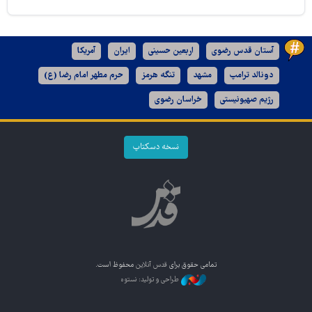
آستان قدس رضوی
اربعین حسینی
ایران
آمریکا
دونالد ترامپ
مشهد
تنگه هرمز
حرم مطهر امام رضا (ع)
رژیم صهیونیستی
خراسان رضوی
نسخه دسکتاپ
تمامی حقوق برای
قدس آنلاین
محفوظ است.
طراحی و تولید: نستوه