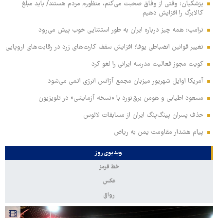
پزشکیان: وقتی از وفاق صحبت می‌کنم، منظورم مردم هستند/ باید مبلغ
کالابرگ را افزایش دهیم
ترامپ: همه چیز درباره ایران به طور استثنایی خوب پیش می‌رود
تغییر قوانین انضباطی یوفا؛ افزایش سقف کارت‌های زرد در رقابت‌های اروپایی
کویت مجوز فعالیت مدرسه ایرانی را لغو کرد
آمریکا اوایل شهریور میزبان مجمع آژانس انرژی اتمی می‌شود
مسعود اطیابی و هومن برق‌نورد با «نسخه آزمایشی» در تلویزیون
حذف پسران پینگ‌پنگ ایران از مسابقات لائوس
پیام هشدار مقاومت یمن به ریاض
ویدیوی روز
خط قرمز
عکس
رواق