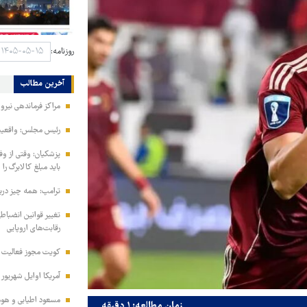
روزنامه:
آخرین مطالب
مراکز فرماندهی نیر
رئیس مجلس: واقعیت‌ه
پزشکیان: وقتی از و
باید مبلغ کالابرگ را
ترامپ: همه چیز دربا
تغییر قوانین انضباط
رقابت‌های اروپایی
کویت مجوز فعالیت مد
آمریکا اوایل شهریور
مسعود اطیابی و هومن
زمان مطالعه: ۱ دقیقه