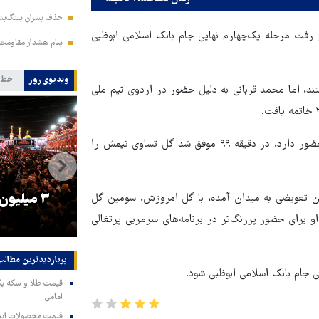
حذف پسران پینگ‌پنگ
 رفت مرحله یک‌چهارم نهایی جام بانک اسلامی ابوظبی
پیام هشدار مقاومت
ویدیوی روز
خط 
تند، اما محمد قربانی به دلیل حضور در اردوی تیم ملی
رضا غندی‌پور، بازیکن ایرانی الوحده که به‌صورت قرضی در این تیم حضور دارد، در دقیقه ۹۹ موفق شد گل تساوی تیمش را
را
ترامپ نماد فساد، اقتدارگرایی و
۳ میلیون
زیکن تعویضی به میدان آمده، با گل امروزش، سومین گل
جنگ‌طلبی است!
و برای حضور پررنگ‌تر در برنامه‌های سرمربی پرتغالی
پربازدیدترین‌ مطالب
ی جام بانک اسلامی ابوظبی شود.
امامی