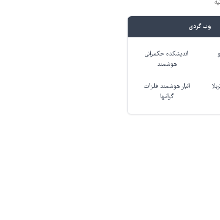
یه
وب گردی
اندیشکده حکمرانی
هوشمند
بلا
انبار هوشمند فلزات
گرانبها