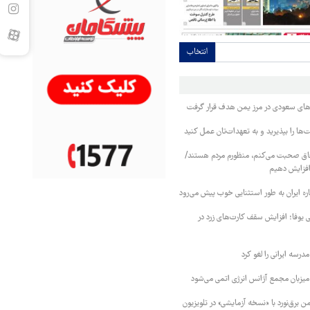
انتخاب
وهای سعودی در مرز یمن هدف قرار گرفت
ا را بپذیرید و به تعهدات‌تان عمل کنید
فاق صحبت می‌کنم، منظورم مردم هستند/
 افزایش دهیم
ره ایران به طور استثنایی خوب پیش می‌رود
ی یوفا؛ افزایش سقف کارت‌های زرد در
رسه ایرانی را لغو کرد
 میزبان مجمع آژانس انرژی اتمی می‌شود
 برق‌نورد با «نسخه آزمایشی» در تلویزیون