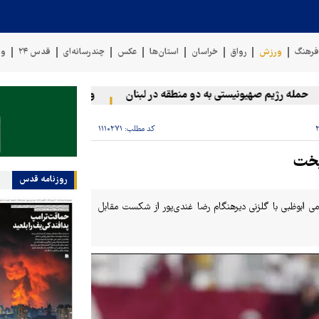
رهنگ
ورزش
رواق
خراسان
استان‌ها
عکس
چندرسانه‌ای
قدس ۲۴
وی
له رژیم صهیونیستی به دو منطقه در لبنان
وقوع حادثه دریایی در سوا
کد مطلب:
۱۱۱۰۲۷۱
روزنامه قدس
می ابوظبی با گلزنی دیرهنگام رضا غندی‌پور از شکست مقابل