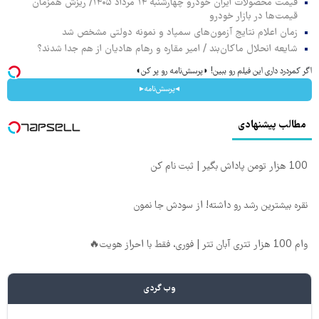
قیمت محصولات ایران خودرو چهارشنبه ۱۴ مرداد ۱۴۰۵/ ریزش همزمان
قیمت‌ها در بازار خودرو
زمان اعلام نتایج آزمون‌های سمپاد و نمونه دولتی مشخص شد
شایعه انحلال ماکان‌بند / امیر مقاره و رهام هادیان از هم جدا شدند؟
اگر کمردرد داری این فیلم رو ببین! ◗پرسش‌نامه رو پر کن◖
◂پرسش‌نامه▸
مطالب پیشنهادی
100 هزار تومن پاداش بگیر | ثبت نام کن
نقره بیشترین رشد رو داشته! از سودش جا نمون
وام 100 هزار تتری آبان تتر | فوری، فقط با احراز هویت🔥
وب گردی