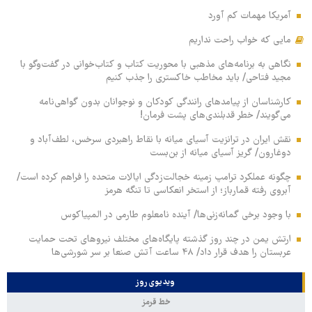
آمریکا مهمات کم آورد
مایی که خواب راحت نداریم
نگاهی به برنامه‌های مذهبی با محوریت کتاب و کتاب‌خوانی در گفت‌وگو با
مجید فتاحی/ باید مخاطب خاکستری را جذب کنیم
کارشناسان از پیامدهای رانندگی کودکان و نوجوانان بدون گواهی‌نامه
می‌گویند/ خطر قدبلندی‌های پشت فرمان!
نقش ایران در ترانزیت آسیای میانه با نقاط راهبردی سرخس، لطف‌آباد و
دوغارون/ گریز آسیای میانه از بن‌بست
چگونه عملکرد ترامپ زمینه خجالت‌زدگی ایالات متحده را فراهم کرده است/
آبروی رفته قمارباز؛ از استخر انعکاسی تا تنگه هرمز
با وجود برخی گمانه‌زنی‌ها/ آینده نامعلوم طارمی در المپیاکوس
ارتش یمن در چند روز گذشته پایگاه‌های مختلف نیروهای تحت حمایت
عربستان را هدف قرار داد/ ۴۸ ساعت آتش صنعا بر سر شورشی‌ها
ویدیوی روز
خط قرمز