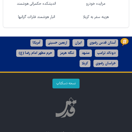
مزایده خودرو
اندیشکده حکمرانی هوشمند
هزینه سفر به کربلا
انبار هوشمند فلزات گرانبها
آستان قدس رضوی
ایران
اربعین حسینی
آمریکا
دونالد ترامپ
مشهد
تنگه هرمز
حرم مطهر امام رضا (ع)
خراسان رضوی
کربلا
نسخه دسکتاپ