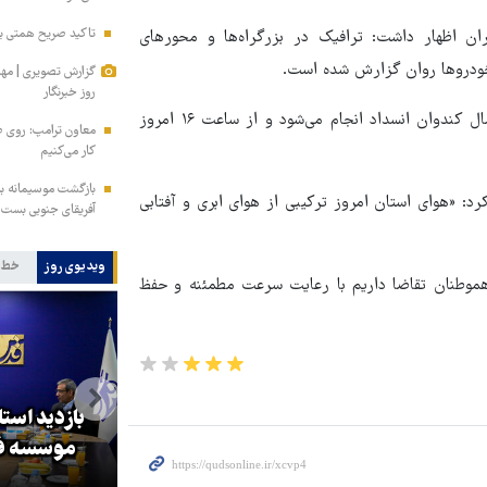
تاکید صریح همتی بر 
 اظهار داشت: ‌ترافیک در بزرگراه‌ها و محورهای
خودروها روان گزارش شده است.
گزارش تصویری | مه
روز خبرنگار
سرهنگ عبادی افزود: از ساعت یک بعداز ظهر محوری جنوبی به شمال کندوان انسداد انجام می‌شود و از ساعت ۱۶ امروز
معاون ترامپ: روی طر
کار می‌کنیم
بازگشت موسیمانه به 
رد: «هوای استان امروز ترکیبی از هوای ابری و آفتابی
آفریقای جنوبی بست
ویدیوی روز
خط 
 هموطنان تقاضا داریم با رعایت سرعت مطمئنه و حفظ
بازدید است
کا
پزشکیان: گفت‌وگوها آمریکا را
موسسه فر
مجبور به همراهی کرد