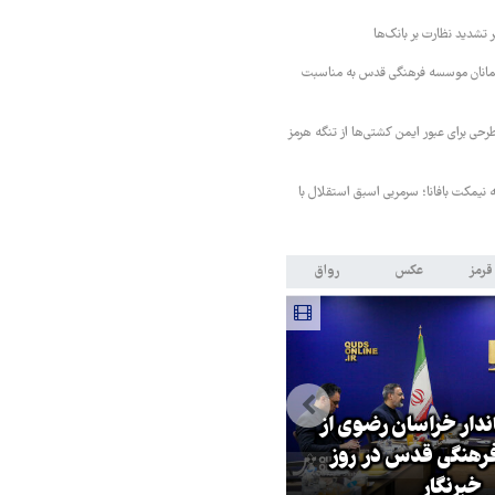
تشدید نظارت بر بانک‌ها
مانان موسسه فرهنگی قدس به مناسبت
حی برای عبور ایمن کشتی‌ها از تنگه هرمز
نیمکت بافانا؛ سرمربی اسبق استقلال با
قرمز
عکس
رواق
اندار خراسان رضوی از
بازگشایی تنگه هرمز منوط به
هنگی قدس در روز
پذیرش شروط ایران از سوی آمریک
خبرنگار
است