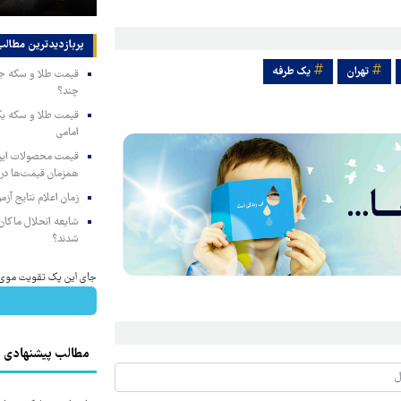
پربازدیدترین‌ مطالب
تهران
یک طرفه
چند؟
امامی
همزمان قیمت‌ها در ب
زمان اعلام نتایج آ
شایعه انحلال ماکان‌ب
شدند؟
جای این پک تقویت موی جلب
مطالب پیشنهادی