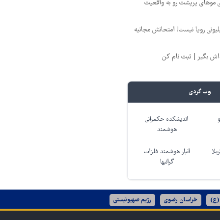
ی موهای پرپشت رو به واقعیت
د ماهی 800 میلیونی رویا نیست! امتحانش مجانیه
وب گردی
اندیشکده حکمرانی
هوشمند
بلا
انبار هوشمند فلزات
گرانبها
(ع)
خراسان رضوی
رژیم صهیونیستی