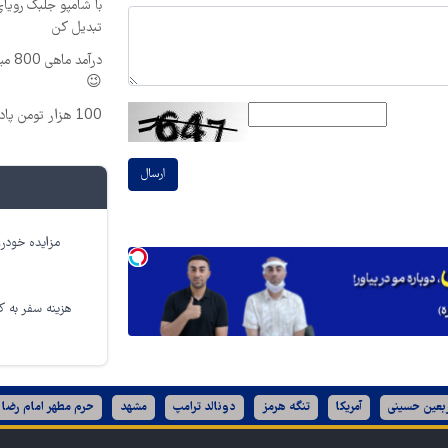
با شامپو جلبک رویا
تبدیل کن
درآم
😉
100 هزار تومن پاداش بگیر | ثبت نام کن
ارسال
مزایده خودرو
هزینه سفر به کر
ربعین حسینی
آمریکا
تنگه هرمز
دونالد ترامپ
مشهد
حرم مطهر امام رضا 