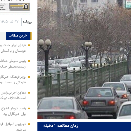
روزنامه:
آخرین مطالب
فیدان: ایران هدف پ
عربستان و پاکستان م
رئیس سازمان حفاظ
زیست‌محیطی جنگ در 
وزیر فرهنگ: خبرنگارا
قدردانی از اصحاب رس
معاون اجرایی رئیس 
است/اختلاف دیدگاه 
رئیس شورای اطلاع 
برای خبرنگاران بود
تلویزیون اسرائیل: ار
زمان مطالعه: ۱ دقیقه
می‌شود