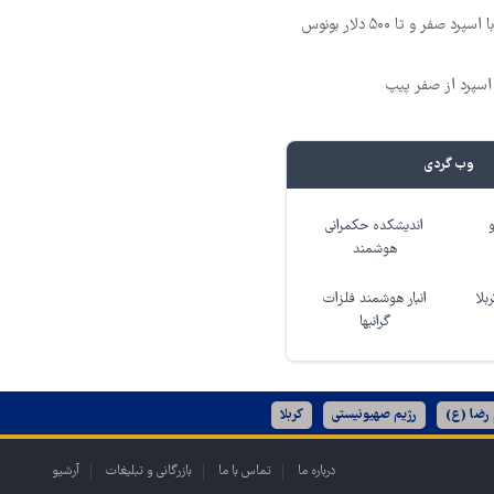
صفر و تا ۵۰۰ دلار بونوس
وب گردی
اندیشکده حکمرانی
هوشمند
بلا
انبار هوشمند فلزات
گرانبها
 رضا (ع)
رژیم صهیونیستی
کربلا
درباره ما
تماس با ما
بازرگانی و تبلیغات
آرشیو