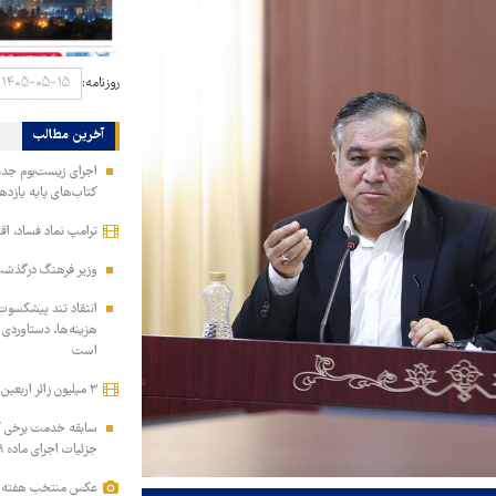
روزنامه:
آخرین مطالب
اجرای زیست‌بوم جدید 
کتاب‌های پایه یازده
ترامپ نماد فساد، اق
وزیر فرهنگ درگذشت 
انتقاد تند پیشکسوت 
هزینه‌ها، دستاوردی 
است
۳ میلیون زائر اربعین به کشور بازگشتند
سابقه خدمت برخی کار
جزئیات اجرای ماده ۲۹ برنامه هفتم
عکس منتخب هفته | از