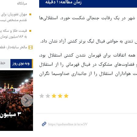
زمان مطالعه: ۱ دقیقه
میانکاله
مهران غفوریان: برای 
ک شهر در یک رقابت جنجالی شکست خورد. استقلالی‌ها
نقشم مشخص نیس
به ۱۸۶میلیون تومان رسید!
 تندی به حواشی فینال لیگ برتر کشتی آزاد نشان داد.
مالخر سابقه‌دار: قط
تاجرنیا در یک پست در شبکه اجتماعی ایکس(توییتر سابق) نوشت: همه اتفاقات برای قهرمان نشدن کشتی ‎استقلال بود،
ویدیوی روز
خط 
 قضاوت‌های مشکوک در فینال قهرمانی را از استقلال
 هواداران استقلال را از جانبداری صداوسیما نگران
را
ترامپ نماد فساد، اقتدارگرایی و
۳ میلیون
جنگ‌طلبی است!