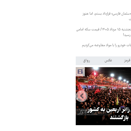
«سلمان فارسی» قرارداد بستم، اما هنوز
ت
قیمت طلا و سکه پنجشنبه ۱۵ مرداد ۱۴۰۵/ قیمت سکه امامی
عات خودرو را با مواد معاوضه می‌کردیم
قرمز
عکس
رواق
 زائر اربعین به کشور
هماهنگی محور مقاومت، آمریکا ر
بازگشتند
در منطقه درمانده کرد