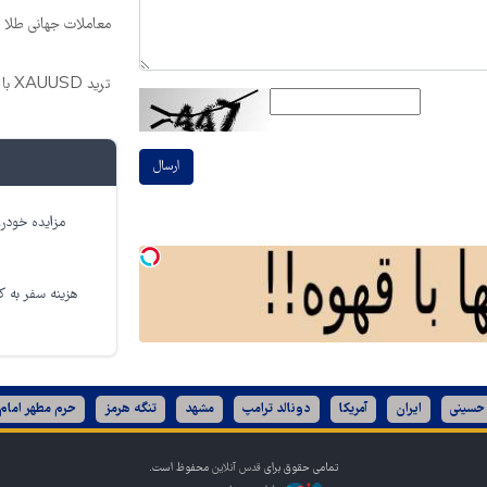
معاملات جهانی طلا با اسپرد 
ترید XAUUSD با اسپرد از صفر پیپ
ارسال
مزایده خودرو
هزینه سفر به کر
 حسینی
ایران
آمریکا
دونالد ترامپ
مشهد
تنگه هرمز
حرم مطهر امام
تمامی حقوق برای
قدس آنلاین
محفوظ است.