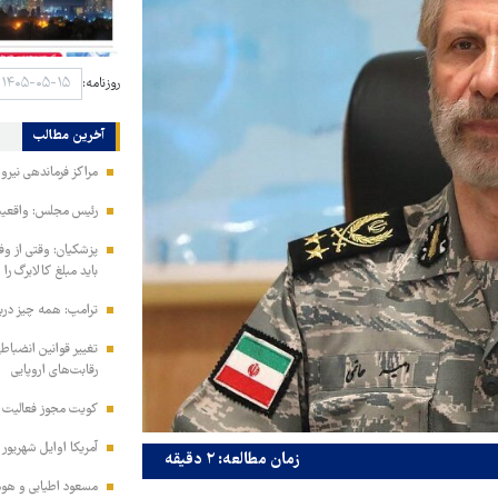
روزنامه:
آخرین مطالب
مراکز فرماندهی نیر
رئیس مجلس: واقعیت‌ه
پزشکیان: وقتی از و
باید مبلغ کالابرگ را
ترامپ: همه چیز دربا
تغییر قوانین انضباط
رقابت‌های اروپایی
کویت مجوز فعالیت مد
آمریکا اوایل شهریور
زمان مطالعه: ۲ دقیقه
مسعود اطیابی و هومن