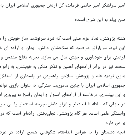
امیر سرلشکر امیر حاتمی فرمانده کل ارتش جمهوری اسلامی ایران به
متن پیام به این شرح است؛
هفته پژوهش، نماد عزم ملتی است که نبرد سرنوشت ساز خویش را در
این نبرد، سربازانی می‌طلبد که سلاحشان دانش، ایمان و اراده ای خلل‍
فرصتی برای خودباوری و جهش بدل می سازد. تجربه دفاع مقدس و پ
سخت نیز در برابر اراده‍های آهنین و تفکر متکی به خویشتن، به زانو د
بدون تردید علم و پژوهش، سلاحی راهبردی در پاسداری از استقلا
جمهوری اسلامی ایران با چنین ماموریت سترگی، به عنوان بازوی توانمن
هماهنگی محور مقاومت، آمریکا 
و این پیشتازی، برخاسته از اراده‍ای استوار و ایمان راسخ به پیروزی 
در منطقه درمانده کرد
در جهانی که سلطه با انحصار و ابزار دانش، چرخه استثمار را می چ
وابستگی علمی است. هر گام پژوهشی، تجلی‌بخش اراده‌ای است که در پ
بر می دارد.
آنچه دشمنان را به هراس انداخته، شکوفایی همین اراده در عرص