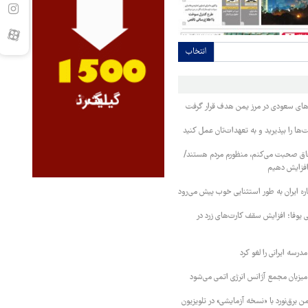
انتخاب
وهای سعودی در مرز یمن هدف قرار گرفت
ا را بپذیرید و به تعهدات‌تان عمل کنید
فاق صحبت می‌کنم، منظورم مردم هستند/
 افزایش دهیم
ره ایران به طور استثنایی خوب پیش می‌رود
ی یوفا؛ افزایش سقف کارت‌های زرد در
رسه ایرانی را لغو کرد
 میزبان مجمع آژانس انرژی اتمی می‌شود
 برق‌نورد با «نسخه آزمایشی» در تلویزیون