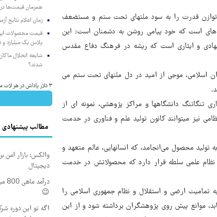
همزمان قیمت‌ها در ب
توازن قدرت را به سود ملت‍های تحت ستم و مستضعف
زمان اعلام نتایج آ
نده‍ای است که خود پیامی روشن به دشمنان است: این
پلاس یک میلیارد و ۹۰۵ میلیون تومان
 جهادی و ایثاری است که ریشه در فرهنگ دفاع مقدس
شایعه انحلال ماکان‌ب
شدند؟
ران اسلامی، موجی از امید در دل ملت‍های تحت ستم می
۳ دلار پاداش در هر لات معاملاتی در بروکر اینوسلو
.
تنگاتنگ دانشگاه‍ها و مراکز پژوهشی، نمونه ای از
ی نیز می‍توانند کانون تولید علم و فناوری در خدمت
مطالب پیشنهادی
ه تولید محصول می‌انجامد، که انسان‍هایی، عالم متعهد و
والکس: بازار امن بر
ا نظام علمی سلطه قرار دارد که محصولاتش در خدمت
دیجیتال
درآم
ه تمامیت ارضی و استقلال و نظام جمهوری اسلامی را
😉
بد، موانع پیش روی پژوهشگران برداشته شود و از این
اگه تو این دوره شرک