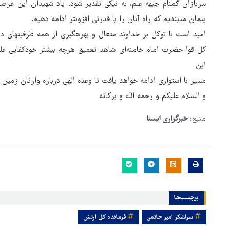
سربازان گمنام جبهه علم، به نیکی تقدیر شود. یاد شهیدان این عر
پیمان می‍بندیم که راه آنان را با قدرتی افزون‍تر ادامه دهیم.
امید است با توکل بر خداوند متعال و بهره‍گیری از همه ظرفیت‍های
کل قوا حضرت امام خامنه‌ای شاهد تعمیق هرچه بیشتر خودکفایی علم
این
مسیر با استواری ادامه خواهد یافت تا وعده الهی درباره وارثان زمین
و السلام علیکم و رحمه الله و برکاته
منبع:
خبرگزاری ایسنا
برچسب‌ها
سرلشکر امیر حاتمی
فرمانده کل ارتش