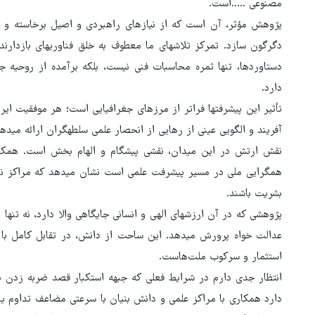
مصنوعی .....است.
پژوهش مؤثر، آن است که از نیازهای راهبردی و اصیل برخاسته و 
دگرگون سازد. تمرکز تلاش‍های ما معطوف به خلق فناوری‍های بازدار
دستاوردها، تنها ثمره محاسبات فنی نیست، بلکه برآمده از روحیه
دارد.
تأثیر این پیشرفت‍ها فراتر از مرزهای جغرافیایی است؛ هر موفقیت ای
آفریند و الگویی عینی از رهایی از انحصار علمی سلطه‍گران ارائه می‍دهد
نقش ارتش در این میدان، نقشی پیشگام و الهام بخش است. همکاری 
همگرایی ملی در مسیر پیشرفت علمی است نشان می‍دهد که مراکز نظام
بشریت باشند.
پژوهشی که در آن ارزش‍های الهی و انسانی جایگاهی والا دارد، نه تنها ب
عدالت خواه پرورش می‍دهد. این ساحت از دانش، در تقابل کامل ب
استثمار و سرکوب ملت‌هاست.
انتظار جدی دارم در شرایط فعلی که جبهه استکبار قصد ضربه زدن ب
دارد همکاری با مراکز علمی و دانش بنیان با سرعتی مضاعف تداوم یا