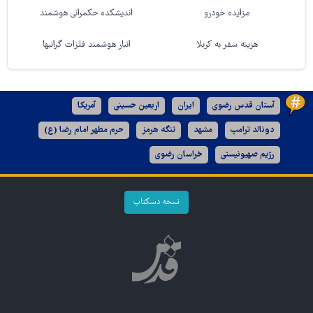
مزایده خودرو
اندیشکده حکمرانی هوشمند
هزینه سفر به کربلا
انبار هوشمند فلزات گرانبها
آستان قدس رضوی
ایران
اربعین حسینی
آمریکا
دونالد ترامپ
مشهد
تنگه هرمز
حرم مطهر امام رضا (ع)
رژیم صهیونیستی
خراسان رضوی
نسخه دسکتاپ