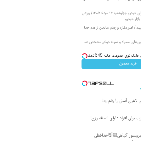
قیمت محصولات ایران خودرو چهارشنبه ۱۴ مرداد ۱۴۰۵/ ریزش
ازار خودرو
ند / امیر مقاره و رهام هادیان از هم جدا
زمون‌های سمپاد و نمونه دولتی مشخص شد
ک توی حمومت خالیه!45%تخفیف
خرید محصول
لاغری آسان را رقم زد!
 برای افراد دارای اضافه وزن!
ز چربیسوز گیاهی👋🏻خدافظی