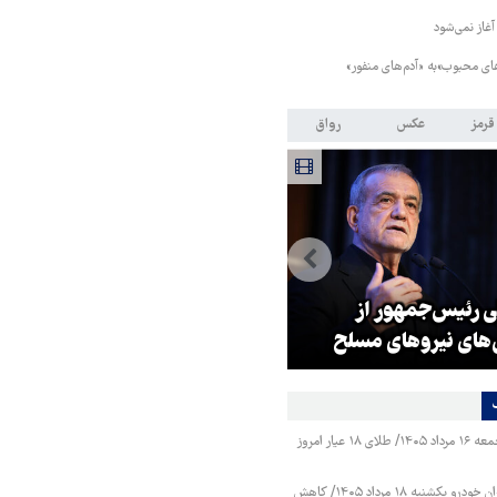
آغاز نمی‌شود
های محبوب»به «آدم‌های منفور»
قرمز
عکس
رواق
ی رئیس‌جمهور از
زلزله در موساد با شکست پروژه
‌های نیروهای مسلح
براندازی در ایران
قیمت طلا و سکه جمعه ۱۶ مرداد ۱۴۰۵/ طلای ۱۸ عیار امروز
قیمت محصولات ایران خودرو یکشنبه ۱۸ مرداد ۱۴۰۵/ کاهش