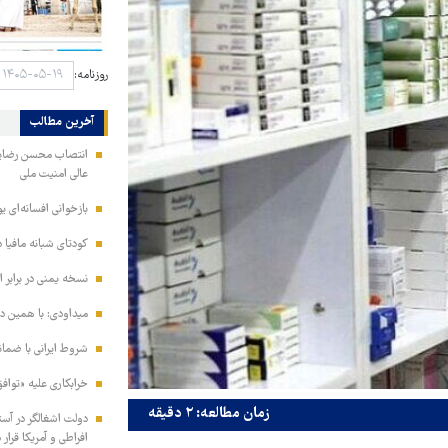
روزنامه:
آخرین مطالب
انتصاب محسن رضایی ب
عالی امنیت ملی
بازخوانی افسانه‌ای ی
کودتای شبانه مافیا د
نسخه یمنی در برابر 
میداودی: با همین د
شروط ایرانی با ضما
خرابکاری علیه «تواف
زمان مطالعه: ۲ دقیقه
دولت اشغالگر در آستا
افراطی و آمریکا قرار 