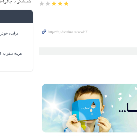
همیشگی با چاقی!خر
مزایده خودرو
هزینه سفر به کر