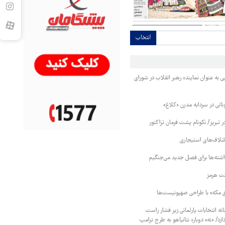
انتخاب
ه عنوان نماینده رهبر انقلاب در شورای
ونانی در سردابه مدرن «کلاغ»
ر تبریز/ نکونام پشت فرمان تراکتور
ائتلاف‌های استیجاری
اشته‌ها برای فصل جدید می‌جنگیم
نت هرمز
ق مکه» با طراحی صهیونیست‌ها
نه انتخابات پارلمانی زیر فشار راست
دارد/ «نه» دوباره نتانیاهو به طرح ترامپ