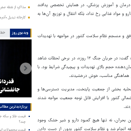
، درمان و آموزش پزشکی، در همایش تخصصی پدافند
مذاکره از نقطه صفر 
در جنگ ۱۲ روزه نه تنها کمبود دارو و مواد غذایی رخ نداد، بلکه انتقال و توزیع آن‌ها به
کارخانه تبدیل «آدم‌
ویدیوی روز
خط 
ران در جنگ ۱۲ روزه، از عملکرد موفق و منسجم نظام سلامت کشور در مواجهه با تهدیدات
رئیس سازمان اورژانس کشور با اشاره به شدت تهاجمات در این دوره گفت: در جریان جنگ ۱۲ روزه، در برخی لحظات شاهد
ن‌دهنده حجم بالای تهدیدات و پیچیدگی شرایط بود. با
 و هماهنگی مناسب، خوش درخشیدند.
ه
اولویت زیرساخت حرم رضوی،
قدردان
 تخلیه بخشی از جمعیت پایتخت، مدیریت دسترسی‌ها و
ساخت پارکینگ است
جانفشانی
شمالی کشور با افزایش قابل توجه جمعیت مواجه شدند
ند.
پربازدیدترین‌ مطالب
ن بحران، نه تنها هیچ کمبود دارو و شیر خشک وجود
چند؟
قفه انجام شد و نظام سلامت کشور بدون از دست دادن