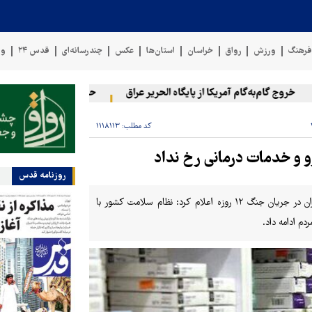
رهنگ
ورزش
رواق
خراسان
استان‌ها
عکس
چندرسانه‌ای
قدس ۲۴
وی
روج گام‌به‌گام آمریکا از پایگاه الحریر عراق
حمله یمن به آرامکو
۲۰ فلسطینی در حملات صهیونیست‌ها و
کد مطلب:
۱۱۱۸۱۱۳
روزنامه قدس
رئیس کمیته پدافند غیرعامل وزارت بهداشت با تشریح تجربیات مدیریت بحران در جریان جنگ ۱۲ روزه اعلام کرد: نظام سلامت کشور با
دم ادامه داد.