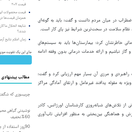
قیمت ۲۰۷
همزمان قیمت‌ها در ب
ضطراب در میان مردم دانست و گفت: باید به گونه‌ای
شایعه انحلال ماکان‌ب
 نظام سلامت در سخت‌ترین شرایط نیز پای کار است.
شدند؟
زمان اعلام نتایج آ
نی خاطرنشان کرد: بیمارستان‌ها باید به سیستم‌های
گاز نباشیم و ارائه خدمات درمانی بدون وقفه ادامه
جای این پک تقویت موی جلب
راهبردی و مرزی آن بسیار مهم ارزیابی کرد و گفت:
مطالب پیشنهادی
ژه به مقوله پدافند غیرعامل و ارتقای آمادگی مراکز
چربیسوزی که شگفتی 
 از تلاش‌های شبانه‌روزی کارشناسان اورژانس، کادر
نوشیدنی گیاهی محبوب
وزش و هماهنگی بین‌بخشی به منظور افزایش تاب‌آوری
60%تخفیف
90روز استفاده ا