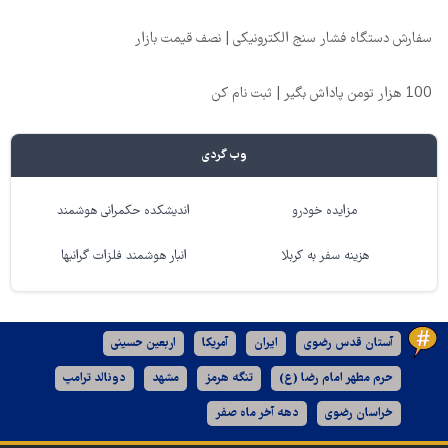
سفارش دستگاه فشار سنج الکترونیکی | نصف قیمت بازار
100 هزار تومن پاداش بگیر | ثبت نام کن
وب گردی
مزایده خودرو
اندیشکده حکمرانی هوشمند
هزینه سفر به کربلا
انبار هوشمند فلزات گرانبها
آستان قدس رضوی
ایران
آمریکا
اربعین حسینی
حرم مطهر امام رضا (ع)
تنگه هرمز
مشهد
دونالد ترامپ
خراسان رضوی
دهه آخر ماه صفر