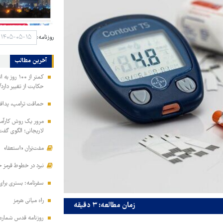
روزنامه:
آخرین مطالب
کمتر از ۱۰۰
حکایت از تغییر دارد/
حماقت ترامپ، پدافند
مرور یک روش کارآمد 
لاریجانی؛ الگوی گفت
مفت‌بَران «استعفا»
نبرد در خطوط قرمز ح
سفرنامه؛ بستری برا
راه میانی هرمز
زمان مطالعه: ۳ دقیقه
روزنامه قدس شماره ۱۰۹۹۵