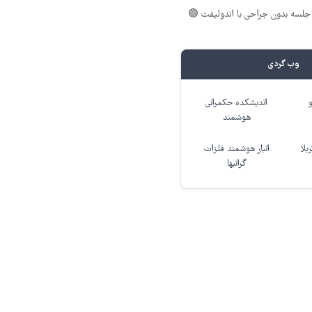
لسه بدون جراحی با اندولیفت 🟢
وب گردی
اندیشکده حکمرانی
هوشمند
بلا
انبار هوشمند فلزات
گرانبها