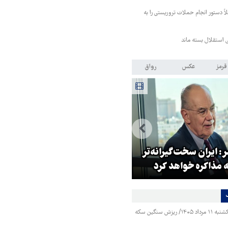
اً دستور انجام حملات تروریستی را به
تی استقلال بسته ماند
قرمز
عکس
رواق
: ایران سخت‌گیرانه‌تر
روایت خبرنگار روس از حال و هو
 مذاکره خواهد کرد
اربعین امسال
قیمت طلا و سکه یکشنبه ۱۱ مرداد ۱۴۰۵/ ریزش سنگین سکه