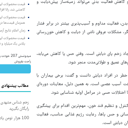
و کاهش فعالیت بدنی می‌تواند زمینه‌ساز پیش‌دیابت و
کاهشی شد، رانا افزا
بدن، فعالیت مداوم و آسیب‌پذیری بیشتر در برابر فشار
همزمان قیمت‌ها در ب
زمان اعلام نتایج آ
یگر، مشکلات عروقی ناشی از دیابت و کاهش خون‌رسانی
پلاس یک میلیارد و ۹۰۵ میلیون تومان
جاد زخم پای دیابتی است. وقتی حس پا کاهش می‌یابد،
میدونستی 7
راحت بفروش
های عمیق و طولانی‌مدت منجر شود.
طر در افراد دیابتی دانست و گفت: برخی بیماران با
فت آسیب عصبی است. به همین دلیل، معاینات دوره‌ای
مطالب پیشنهادی
 اختلالات حسی در مراحل اولیه شناسایی شود.
زخم شناس مشهدی درم
کنترل و تنظیم قند خون، مهم‌ترین اقدام برای پیشگیری
رایگان بگیرید
انی و حس پاها، رعایت رژیم غذایی مناسب، فعالیت
100 هزار تومن پاداش بگیر | ثبت نام کن
ان دیابتی است.