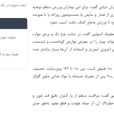
لیفت صورت در یک ج
ان دیابتی گفت: برای این بیماران ورزش منظم توصیه
یری از فشار و سایش پا، شست‌وشوی روزانه پا با شوینده
د تا ورزش به‌جای کمک، باعث آسیب نشود.
ز مصرف انسولین گفت: در دیابت نوع یک و برخی موارد
مزایده خودرو
واند بیمار را در معرض عوارض کوتاه‌مدت و بلندمدت
امروزی ایمن‌تر و استفاده از آن‌ها بسیار ساده‌تر شده
هزینه سفر به کر
وی درباره محدوده طبیعی قند خون توضیح داد: قند خون ناشتا زیر ۱۰۰ طبیعی است، بین ۱۰۰ تا ۱۲۶ پیش‌دیابت محسوب
می‌شود و بالاتر از ۱۲۶ معمولا نشان‌دهنده دیابت است. قند خون بالای ۲۰۰ پس از مصرف صبحانه یا مواد غذایی حاوی گلوکز
یی گفت: مراقبت منظم از پا، کنترل دقیق قند خون و
ای خطرناک آن، از جمله عفونت و قطع عضو، به‌طور جدی