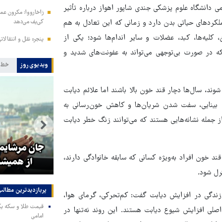
دانشگاه علوم پزشکی جندی شاپور اهواز درباره تأثیر
زاخارووا: مکرون عمل
ردهای حیاتی بدن دارد و زمانی که این تعادل به هم
کی‌یف می‌دهد
لیه‌ها، کبد، عضلات و سایر اندام‌ها شود؛ یکی از
پنجره‌ نقل و انتقالا
ه در صورت بی‌توجهی می‌تواند به عفونت‌های شدید و
ویدیوی روز
خط 
د، سال‌ها دچار قند خون بالا باشند اما علائم دیابت
 بینایی، سفت شدن شریان‌ها و کاهش خون‌رسانی به
 جمله نشانه‌هایی هستند که می‌توانند زنگ خطر دیابت
تولیت آستان قدس رضوی: افتخار
ای
ما به نوکری و خضوع هرچه بیشتر
جان مرشایمر
ند خون افراد به‌ویژه کسانی که سابقه خانوادگی دارند،
در برابر زائران است
از همیشه
رل شود.
پربازدیدترین‌ مطالب
گی در افزایش دیابت گفت: کم‌تحرکی، گرمای هوا،
صلی افزایش شیوع دیابت هستند. این روند نه‌تنها در
امامی