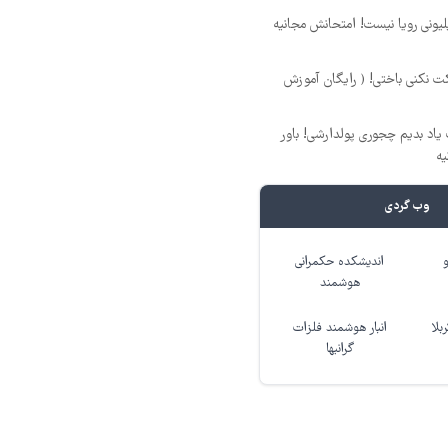
د ماهی 800 میلیونی رویا نیست! امتحانش مجانیه
ت نکنی باختی! ( رایگان آموزش
یاد بدیم چجوری پولدارشی! باور
یه
وب گردی
اندیشکده حکمرانی
هوشمند
بلا
انبار هوشمند فلزات
گرانبها