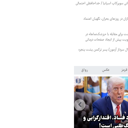
بانی سوپرکاپ اسپانیا / خداحافظی احتمالی
ان در روزهای بحران، نگهبان اعتماد
ت برای مقابله با «پزشک‌نماها» در
هویت پیش از ایجاد صفحات درمانی
نبال سردار آزمون/ پسر ترکمن پشت پنجره
قرمز
عکس
رواق
 فساد، اقتدارگرایی و
۳ میلیون زائر اربعین به کشور
‌طلبی است!
بازگشتند