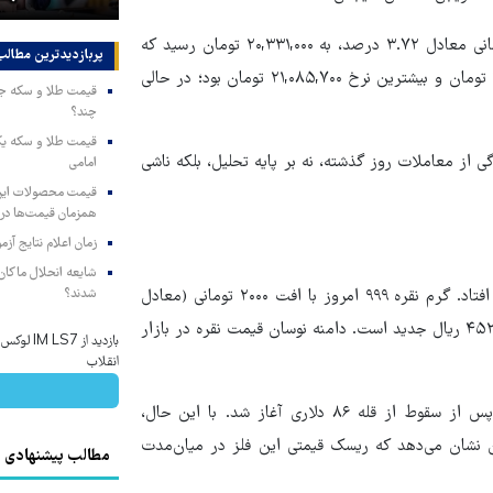
طلای ۲۴ عیار نیز مسیر مشابهی را طی کرد و با افت ۷۵۵ هزار تومانی معادل ۳.۷۲ درصد، به ۲۰,۳۳۱,۰۰۰ تومان رسید که
پربازدیدترین‌ مطالب
۲۰,۳۳۱ ریال جدید محاسبه می‌شود. کمترین قیمت امروز ۲۰,۲۹۷,۷۰۰ تومان و بیشترین نرخ ۲۱,۰۸۵,۷۰۰ تومان بود؛ در حالی
چند؟
 از معاملات روز گذشته، نه بر پایه تحلیل، بلکه ناشی
امامی
همزمان قیمت‌ها در ب
زمان اعلام نتایج آ
شایعه انحلال ماکان‌ب
در بازار نقره، کاهش قیمت‌ها با شیب ملایم‌تری نسبت به طلا اتفاق افتاد. گرم نقره ۹۹۹ امروز با افت ۲۰۰۰ تومانی (معادل
شدند؟
کاهش ۰.۴۱ درصدی) در سطح ۴۵۲,۰۲۰ تومان معامله شد که معادل ۴۵۲ ریال جدید است. دامنه نوسان قیمت نقره در بازار
بازدید از 
انقلاب
این افت در ادامه همان اصلاحی است که در بازار جهانی نقره و پس از سقوط از قله ۸۶ دلاری آغاز شد. با این حال،
ار در بازار جهانی همچنان نشان می‌دهد که ریسک قیمتی این فلز در میان‌مدت
مطالب پیشنهادی