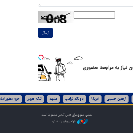
ارسال
اربعین حسینی
آمریکا
دونالد ترامپ
مشهد
تنگه هرمز
حرم مطهر امام
تمامی حقوق برای
قدس آنلاین
محفوظ است.
طراحی و تولید: نستوه