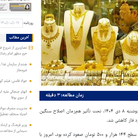
روزنامه:
آخرین مطالب
تصاویری از شروع فر
حرم مطهر امام رضا(
هشدار سازمان غذا و
غیرمجاز
جواد قامتی: فیلم کوت
اتهام جنجالی علیه ای
زمان مطالعه: ۳ دقیقه
از سوی یوفا
مدیریت مصرف مواد ف
به گزارش قدس آنلاین بازار طلا و سکه ایران در معاملات امروز، دوشنبه ۸ دی ۱۴۰۴، تحت تأثیر هم‌زمان اصلاح سنگین
اعتیاد متخلف تعطیل
رد فاز کاهشی شد.
وزیر فرهنگ و ارشاد
سیمایی از مجاهدت ف
در بازار ارز، دلار آزاد که در معاملات روز گذشته با جهش هیجانی تا سطح ۱۴۴ هزار و ۵۰۰ تومان صعود کرده بود، امروز با