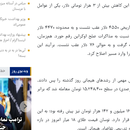
میامی در آستانه میز
عقب‌گرد از این قله، در محدوده ۱۴۱ هزار و ۳۰۰ تومان معامله شد. این کاهش بیش از ۳ هزار تومانی دلار، یکی از عوامل
با عربستان
وزیر بهداشت: خبرنگار
عمومی‌اند
در بازارهای جهانی نیز، اونس طلا با سقوط حدود ۷۰ دلاری از رکورد تاریخی ۴۵۵۰ دلار عقب نشست و به محدوده ۴۴۷۰ دلار
پیشنهاد وزارت بهداش
 نسبت به مذاکرات صلح اوکراین رقم خورد. هم‌زمان،
اینستاگرام / احراز 
نقره جهانی نیز با ریزش بیش از ۴ درصدی از قله ۸۶ دلاری فاصله گرفت و به حوالی ۷۶ دلار عقب نشست. برآیند این
آبی‌ها در به در به د
ا وارد مسیر اصلاح کرد.
بسته!
ویدیوی روز
خط 
خش مهمی از رشدهای هیجانی روز گذشته را پس دادند.
طلای ۱۸ عیار امروز با کاهش ۵۶۷ هزار تومانی (معادل افت ۳.۷۲ درصدی) در سطح ۱۵,۲۴۸,۴۰۰ تومان معامله شد که برابر
تصاویری از شروع فرایند نصب
این در حالی است که طلای ۱۸ عیار در معاملات روز گذشته تا سقف ۱۶ میلیون و ۱۴۲ هزار تومان نیز پیش رفته بود؛ به این
کتیبه‌های عزاداری در صحن‌های
ترامپ نماد
معنا که قیمت امروز حدود ۹۰۰ هزار تومان پایین‌تر از اوج دیروز قرار دارد. نوسان قیمت طلای ۱۸ عیار امروز در بازه
حرم مطهر امام رضا(ع)
جنگ