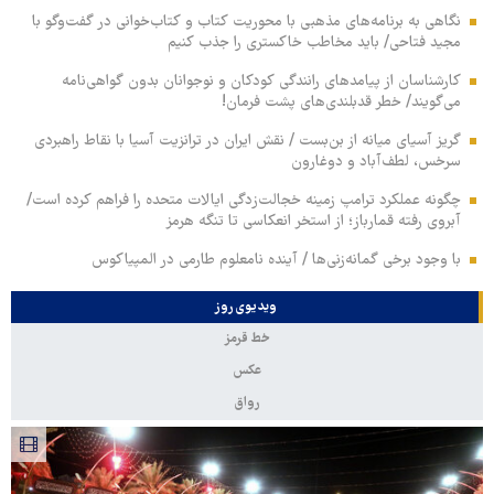
نگاهی به برنامه‌های مذهبی با محوریت کتاب و کتاب‌خوانی در گفت‌وگو با
مجید فتاحی/ باید مخاطب خاکستری را جذب کنیم
کارشناسان از پیامدهای رانندگی کودکان و نوجوانان بدون گواهی‌نامه
می‌گویند/ خطر قدبلندی‌های پشت فرمان!
گریز آسیای میانه از بن‌بست / نقش ایران در ترانزیت آسیا با نقاط راهبردی
سرخس، لطف‌آباد و دوغارون
چگونه عملکرد ترامپ زمینه خجالت‌زدگی ایالات متحده را فراهم کرده است/
آبروی رفته قمارباز؛ از استخر انعکاسی تا تنگه هرمز
با وجود برخی گمانه‌زنی‌ها / آینده نامعلوم طارمی در المپیاکوس
ویدیوی روز
خط قرمز
عکس
رواق