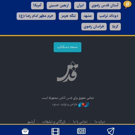
آستان قدس رضوی
ایران
اربعین حسینی
آمریکا
دونالد ترامپ
مشهد
تنگه هرمز
حرم مطهر امام رضا (ع)
کربلا
خراسان رضوی
نسخه دسکتاپ
تمامی حقوق برای
قدس آنلاین
محفوظ است.
طراحی و تولید: نستوه
درباره ما
تماس با ما
بازرگانی و تبلیغات
آرشیو