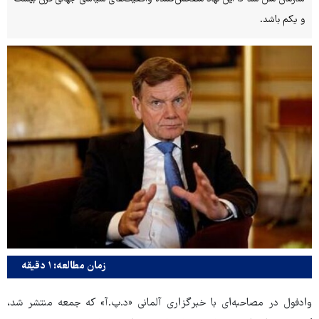
و یکم باشد.
زمان مطالعه: ۱ دقیقه
وادفول در مصاحبه‌ای با خبرگزاری آلمانی «د.پ.آ» که جمعه منتشر شد،