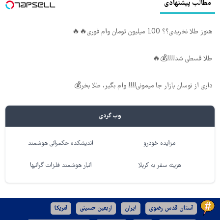
مطالب پیشنهادی
هنوز طلا نخریدی؟؟ 100 میلیون تومان وام فوری🔥🔥
طلا قسطی شد!!!!💰🔥
داری از نوسان بازار جا میمونی!!!! وام بگیر، طلا بخر💰
وب گردی
مزایده خودرو
اندیشکده حکمرانی هوشمند
هزینه سفر به کربلا
انبار هوشمند فلزات گرانبها
آستان قدس رضوی
ایران
اربعین حسینی
آمریکا