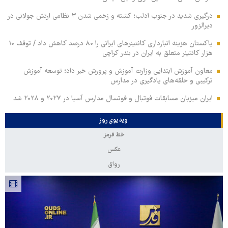
درگیری شدید در جنوب ادلب؛ کشته و زخمی شدن ۳ نظامی ارتش جولانی در
دیرالزور
پاکستان هزینه انبارداری کانتینرهای ایرانی را ۸۰ درصد کاهش داد / توقف ۱۰
هزار کانتینر متعلق به ایران در بندر کراچی
معاون آموزش ابتدایی وزارت آموزش و پرورش خبر داد؛ توسعه آموزش
ترکیبی و حلقه‌های یادگیری در مدارس
ایران میزبان مسابقات فوتبال و فوتسال مدارس آسیا در ۲۰۲۷ و ۲۰۲۸ شد
ویدیوی روز
خط قرمز
عکس
رواق