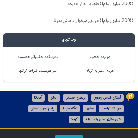
❗❗200 میلیون وام❗❗ فقط با احراز هویت
❗❗200 میلیون وام❗❗ هر چی میخوای باهاش بخر!!
وب گردی
مزایده خودرو
اندیشکده حکمرانی هوشمند
هزینه سفر به کربلا
انبار هوشمند فلزات گرانبها
آستان قدس رضوی
اربعین حسینی
ایران
آمریکا
دونالد ترامپ
مشهد
تنگه هرمز
رژیم صهیونیستی
حرم مطهر امام رضا (ع)
کربلا