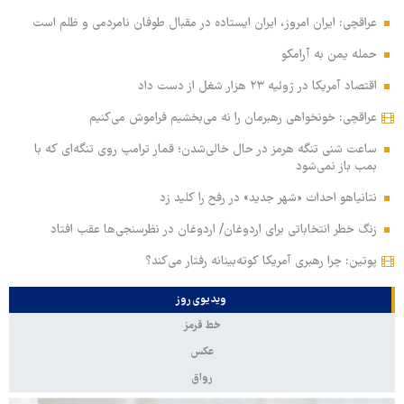
عراقچی: ایران امروز، ایران ایستاده در مقبال طوفان نامردمی و ظلم است
حمله یمن به آرامکو
اقتصاد آمریکا در ژوئیه ۲۳ هزار شغل از دست داد
عراقچی: خونخواهی رهبرمان را نه می‌بخشیم فراموش می‌کنیم
ساعت شنی تنگه هرمز در حال خالی‌شدن؛ قمار ترامپ روی تنگه‌ای که با
بمب باز نمی‌شود
نتانیاهو احداث «شهر جدید» در رفح را کلید زد
زنگ خطر انتخاباتی برای اردوغان/ اردوغان در نظرسنجی‌ها عقب افتاد
پوتین: چرا رهبری آمریکا کوته‌بینانه رفتار می‌کند؟
ویدیوی روز
خط قرمز
عکس
رواق