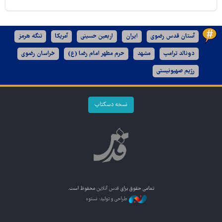
آستان قدس رضوی
ایران
اربعین حسینی
آمریکا
تنگه هرمز
دونالد ترامپ
مشهد
حرم مطهر امام رضا (ع)
خراسان رضوی
رژیم صهیونیستی
نسخه دسکتاپ
تمامی حقوق برای
قدس آنلاین
محفوظ است.
طراحی و تولید: نستوه