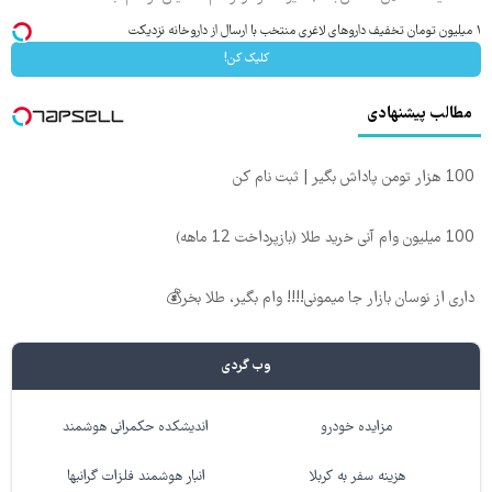
۱ میلیون تومان تخفیف داروهای لاغری منتخب با ارسال از داروخانه نزدیکت
کلیک کن!
مطالب پیشنهادی
100 هزار تومن پاداش بگیر | ثبت نام کن
100 میلیون وام آنی خرید طلا (بازپرداخت 12 ماهه)
داری از نوسان بازار جا میمونی!!!! وام بگیر، طلا بخر💰
وب گردی
مزایده خودرو
اندیشکده حکمرانی هوشمند
هزینه سفر به کربلا
انبار هوشمند فلزات گرانبها