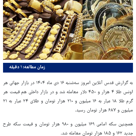
زمان مطالعه: ۱ دقیقه
به گزارش قدس آنلاین امروز سه‌شنبه ١۶ دی ماه ١۴٠۴ در بازار جهانی هر
اونس طلا ۴ هزار و ۴۵٠ دلار معامله شد و در بازار داخلی هم قیمت هر
گرم طلا ۱۸ عیار به ١۶ میلیون و ٢١٠ هزار تومان و طلای ٢۴ عیار به ٢١
میلیون و ۶٨٧ هزار تومان رسید.
همچنین سکه امامی ١۶٩ میلیون و ٩٨٠ هزار تومان و قیمت سکه طرح
جدید ١۶٢ و ١٨۵ هزار تومان معامله شد.