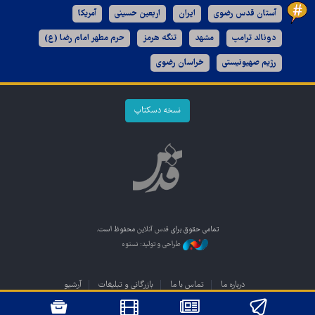
آستان قدس رضوی
ایران
اربعین حسینی
آمریکا
دونالد ترامپ
مشهد
تنگه هرمز
حرم مطهر امام رضا (ع)
رژیم صهیونیستی
خراسان رضوی
نسخه دسکتاپ
تمامی حقوق برای
قدس آنلاین
محفوظ است.
طراحی و تولید: نستوه
درباره ما
تماس با ما
بازرگانی و تبلیغات
آرشیو