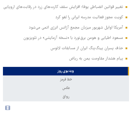
تغییر قوانین انضباطی یوفا؛ افزایش سقف کارت‌های زرد در رقابت‌های اروپایی
کویت مجوز فعالیت مدرسه ایرانی را لغو کرد
آمریکا اوایل شهریور میزبان مجمع آژانس انرژی اتمی می‌شود
مسعود اطیابی و هومن برق‌نورد با «نسخه آزمایشی» در تلویزیون
حذف پسران پینگ‌پنگ ایران از مسابقات لائوس
پیام هشدار مقاومت یمن به ریاض
ویدیوی روز
خط قرمز
عکس
رواق