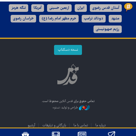
آستان قدس رضوی
ایران
اربعین حسینی
آمریکا
تنگه هرمز
مشهد
دونالد ترامپ
حرم مطهر امام رضا (ع)
خراسان رضوی
رژیم صهیونیستی
نسخه دسکتاپ
تمامی حقوق برای
قدس آنلاین
محفوظ است.
طراحی و تولید: نستوه
درباره ما
تماس با ما
بازرگانی و تبلیغات
آرشیو