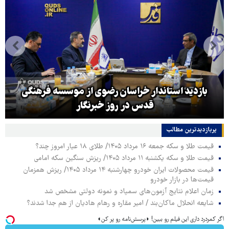
بازدید استاندار خراسان رضوی از موسسه فرهنگی
قدس در روز خبرنگار
پربازدیدترین‌ مطالب
قیمت طلا و سکه جمعه ۱۶ مرداد ۱۴۰۵/ طلای ۱۸ عیار امروز چند؟
قیمت طلا و سکه یکشنبه ۱۱ مرداد ۱۴۰۵/ ریزش سنگین سکه امامی
قیمت محصولات ایران خودرو چهارشنبه ۱۴ مرداد ۱۴۰۵/ ریزش همزمان
قیمت‌ها در بازار خودرو
زمان اعلام نتایج آزمون‌های سمپاد و نمونه دولتی مشخص شد
شایعه انحلال ماکان‌بند / امیر مقاره و رهام هادیان از هم جدا شدند؟
اگر کمردرد داری این فیلم رو ببین! ◗پرسش‌نامه رو پر کن◖