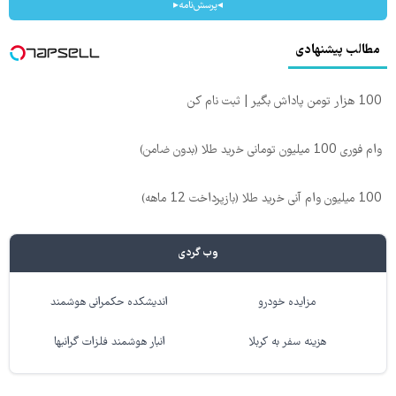
◂پرسش‌نامه▸
مطالب پیشنهادی
100 هزار تومن پاداش بگیر | ثبت نام کن
وام فوری 100 میلیون تومانی خرید طلا (بدون ضامن)
100 میلیون وام آنی خرید طلا (بازپرداخت 12 ماهه)
وب گردی
مزایده خودرو
اندیشکده حکمرانی هوشمند
هزینه سفر به کربلا
انبار هوشمند فلزات گرانبها