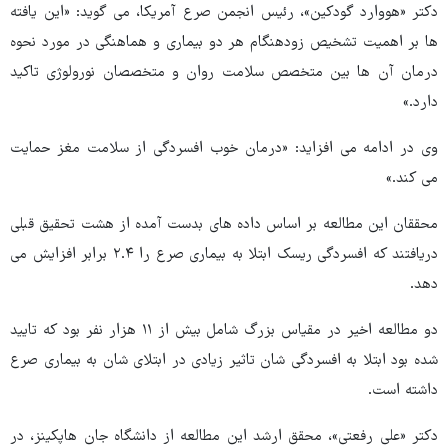
دکتر «هووارد گودکین»، رئیس انجمن صرع آمریکا، می گوید: «این یافته
ها بر اهمیت تشخیص زودهنگام هر دو بیماری و هماهنگی در مورد نحوه
درمان آن ها بین متخصص سلامت روان و متخصصان نورولوژی تاکید
دارد.»
وی در ادامه می افزاید: «درمان خوب افسردگی از سلامت مغز حمایت
می کند.»
محققان این مطالعه بر اساس داده های بدست آمده از هشت تحقیق قبلی
دریافتند که افسردگی ریسک ابتلا به بیماری صرع را ۲.۴ برابر افزایش می
دهد.
دو مطالعه اخیر در مقیاس بزرگ شامل بیش از ۱۱ هزار نفر بود که تایید
شده بود ابتلا به افسردگی شان تاثیر زیادی در ابتلای شان به بیماری صرع
داشته است.
دکتر «علی رفعتی»، محقق ارشد این مطالعه از دانشگاه جان هاپکینز، در