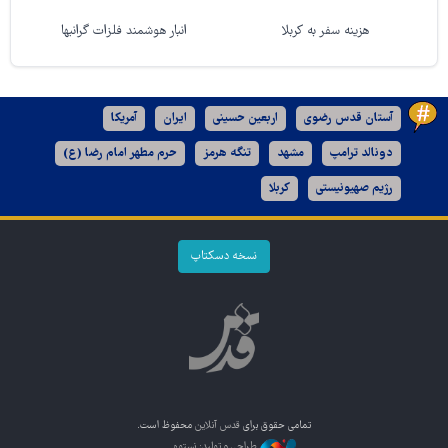
هزینه سفر به کربلا
انبار هوشمند فلزات گرانبها
آستان قدس رضوی
اربعین حسینی
ایران
آمریکا
دونالد ترامپ
مشهد
تنگه هرمز
حرم مطهر امام رضا (ع)
رژیم صهیونیستی
کربلا
نسخه دسکتاپ
تمامی حقوق برای
قدس آنلاین
محفوظ است.
طراحی و تولید: نستوه