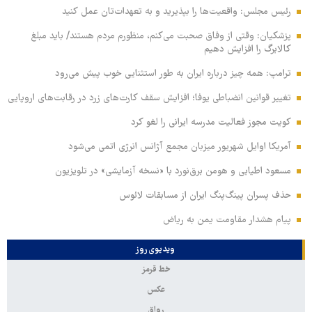
رئیس مجلس: واقعیت‌ها را بپذیرید و به تعهدات‌تان عمل کنید
پزشکیان: وقتی از وفاق صحبت می‌کنم، منظورم مردم هستند/ باید مبلغ
کالابرگ را افزایش دهیم
ترامپ: همه چیز درباره ایران به طور استثنایی خوب پیش می‌رود
تغییر قوانین انضباطی یوفا؛ افزایش سقف کارت‌های زرد در رقابت‌های اروپایی
کویت مجوز فعالیت مدرسه ایرانی را لغو کرد
آمریکا اوایل شهریور میزبان مجمع آژانس انرژی اتمی می‌شود
مسعود اطیابی و هومن برق‌نورد با «نسخه آزمایشی» در تلویزیون
حذف پسران پینگ‌پنگ ایران از مسابقات لائوس
پیام هشدار مقاومت یمن به ریاض
ویدیوی روز
خط قرمز
عکس
رواق