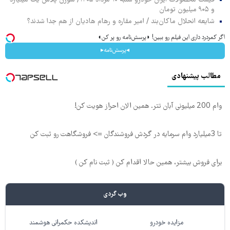
و ۹۰۵ میلیون تومان
شایعه انحلال ماکان‌بند / امیر مقاره و رهام هادیان از هم جدا شدند؟
اگر کمردرد داری این فیلم رو ببین! ◗پرسش‌نامه رو پر کن◖
◂پرسش‌نامه▸
مطالب پیشنهادی
وام 200 میلیونی آبان تتر. همین الان احراز هویت کن!
تا 3میلیارد وام سرمایه در گردش فروشندگان => فروشگاهت رو ثبت کن
برای فروش بیشتر، همین حالا اقدام کن ( ثبت نام کن )
وب گردی
مزایده خودرو
اندیشکده حکمرانی هوشمند