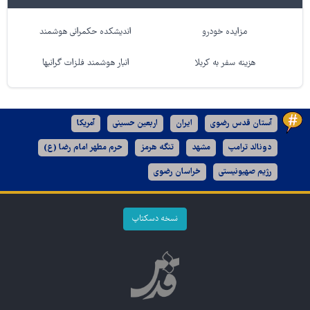
مزایده خودرو
اندیشکده حکمرانی هوشمند
هزینه سفر به کربلا
انبار هوشمند فلزات گرانبها
آستان قدس رضوی
ایران
اربعین حسینی
آمریکا
دونالد ترامپ
مشهد
تنگه هرمز
حرم مطهر امام رضا (ع)
رژیم صهیونیستی
خراسان رضوی
نسخه دسکتاپ