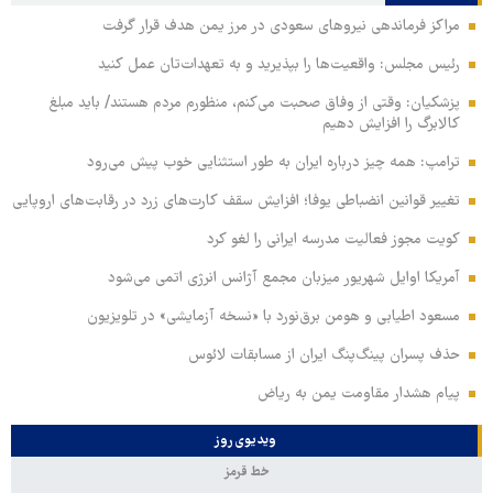
مراکز فرماندهی نیروهای سعودی در مرز یمن هدف قرار گرفت
رئیس مجلس: واقعیت‌ها را بپذیرید و به تعهدات‌تان عمل کنید
پزشکیان: وقتی از وفاق صحبت می‌کنم، منظورم مردم هستند/ باید مبلغ
کالابرگ را افزایش دهیم
ترامپ: همه چیز درباره ایران به طور استثنایی خوب پیش می‌رود
تغییر قوانین انضباطی یوفا؛ افزایش سقف کارت‌های زرد در رقابت‌های اروپایی
کویت مجوز فعالیت مدرسه ایرانی را لغو کرد
آمریکا اوایل شهریور میزبان مجمع آژانس انرژی اتمی می‌شود
مسعود اطیابی و هومن برق‌نورد با «نسخه آزمایشی» در تلویزیون
حذف پسران پینگ‌پنگ ایران از مسابقات لائوس
پیام هشدار مقاومت یمن به ریاض
ویدیوی روز
خط قرمز