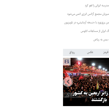
رسه ایرانی را لغو کرد
 میزبان مجمع آژانس انرژی اتمی می‌شود
 برق‌نورد با «نسخه آزمایشی» در تلویزیون
 ایران از مسابقات لائوس
 یمن به ریاض
قرمز
عکس
رواق
 زائر اربعین به کشور
هماهنگی محور مقاومت، آمریکا ر
بازگشتند
در منطقه درمانده کرد