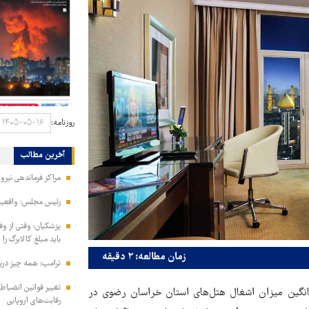
روزنامه:
آخرین مطالب
مراکز فرماندهی نیر
رئیس مجلس: واقعیت‌ه
پزشکیان: وقتی از و
باید مبلغ کالابرگ را
زمان مطالعه: ۲ دقیقه
ترامپ: همه چیز دربا
تغییر قوانین انضباط
یانگین میزان اشغال هتل‌های استان خراسان رضوی در
رقابت‌های اروپایی