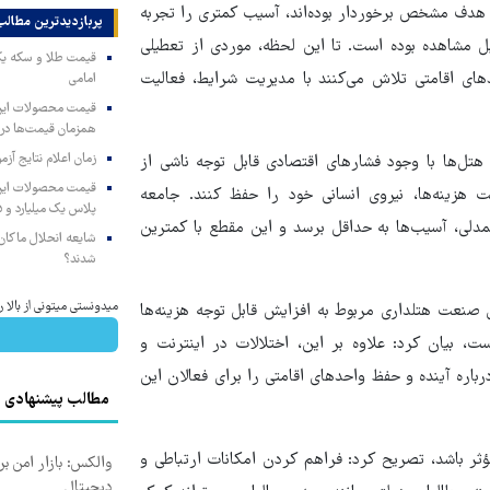
ای هدف مشخص برخوردار بوده‌اند، آسیب کمتری را تجربه
پربازدیدترین‌ مطالب
ل مشاهده بوده است. تا این لحظه، موردی از تعطیلی
ای اقامتی تلاش می‌کنند با مدیریت شرایط، فعالیت
امامی
همزمان قیمت‌ها در ب
زمان اعلام نتایج آ
تل‌ها با وجود فشارهای اقتصادی قابل توجه ناشی از
 هزینه‌ها، نیروی انسانی خود را حفظ کنند. جامعه
پلاس یک میلیارد و ۹۰۵ میلیون تومان
مدلی، آسیب‌ها به حداقل برسد و این مقطع با کمترین
شایعه انحلال ماکان‌ب
شدند؟
میدونستی میتونی از بال
ان صنعت هتلداری مربوط به افزایش قابل توجه هزینه‌ها
 بیان کرد: علاوه بر این، اختلالات در اینترنت و
رباره آینده و حفظ واحدهای اقامتی را برای فعالان این
مطالب پیشنهادی
ؤثر باشد، تصریح کرد: فراهم کردن امکانات ارتباطی و
والکس: بازار امن بر
دیجیتال