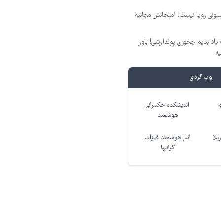
د ماهی 800 میلیونی رویا نیست! امتحانش مجانیه
یاد بدیم چجوری پولدارشی! باور
یه
وب گردی
اندیشکده حکمرانی
هوشمند
بلا
انبار هوشمند فلزات
گرانبها