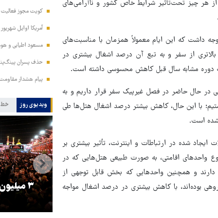
یت بیش از هر چیز تحت‌تأثیر شرایط خاص کشور و ناآرامی‌های
کویت مجوز فعالیت مد
آمریکا اوایل شهریور
توجه داشت که این ایام معمولاً همزمان با مناسبت‌های
مسعود اطیابی و هومن
الاتری از سفر و به ‌تبع آن درصد اشغال بیشتری در
حذف پسران پینگ‌پنگ
به دوره مشابه سال قبل کاهش محسوسی داشته است.
پیام هشدار مقاومت
ی در حال حاضر در فصل غیرپیک سفر قرار داریم و به‌
ویدیوی روز
خط 
ستیم؛ با این حال، کاهش بیشتر درصد اشغال هتل‌ها طی
شده است.
ت ایجاد شده در ارتباطات و اینترنت، تأثیر بیشتری بر
وع واحدهای اقامتی، به‌ صورت طبیعی هتل‌هایی که در
 دارند و همچنین واحدهایی که بخش قابل توجهی از
را
ترامپ نماد فساد، اقتدارگرایی و
۳ میلیون
گروهی بوده‌اند، با کاهش بیشتری در درصد اشغال مواجه
جنگ‌طلبی است!