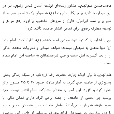
محمدحسین علم‌الهدی، مشاور رسانه‌ای تولیت آستان قدس رضوی، نیز در
این دیدار، با تأکید بر جایگاه امام رضا (ع) به عنوان یک شاخص هویت‌ساز
ملی برای تمام ایرانیان، فارغ از مرزهای مذهبی، بر لزوم رفع موانع و
توسعه معارف رضوی برای تمامی اقشار جامعه، تأکید کرد.
وی با اشاره به گستره نفوذ معنوی امام هشتم (ع)، اظهار کرد: امام رضا
(ع) تنها متعلق به شیعیان نیستند؛ شواهد میدانی و تجربیات متعدد، حاکی
از ارادت گسترده اهل سنت و حتی غیرمسلمانان به ساحت این امام همام
است.
علم‌الهدی، با بیان اینکه زیارت حضرت رضا (ع) باید در سبک زندگی بخش
وسیع‌تری از جامعه جای گیرد، به آمار سالانه حدود ۳۰ تا ۳۵ میلیون زائر
اشاره کرد و افزود: این آمار به معنای مشارکت تمام اقشار نیست. باید
پرسید چرا بخشی از جامعه، از جمله برخی افراد دارای تمکن مالی، با
وجود علاقه، به زیارت نمی‌آیند؟ عواملی مانند مسایل اقتصادی، دوری مسیر
یا عدم جذابیت در شیوه‌های ارائه معارف می‌تواند از دلایل این موضوع