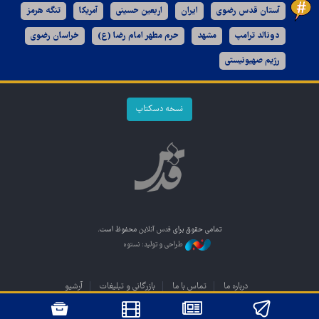
آستان قدس رضوی
ایران
اربعین حسینی
آمریکا
تنگه هرمز
دونالد ترامپ
مشهد
حرم مطهر امام رضا (ع)
خراسان رضوی
رژیم صهیونیستی
نسخه دسکتاپ
تمامی حقوق برای
قدس آنلاین
محفوظ است.
طراحی و تولید: نستوه
درباره ما
تماس با ما
بازرگانی و تبلیغات
آرشیو