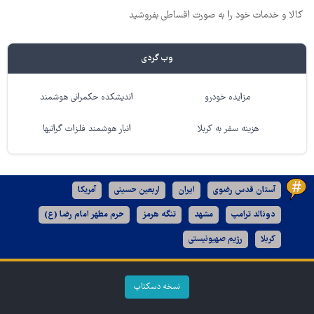
کالا و خدمات خود را به صورت اقساطی بفروشید
وب گردی
مزایده خودرو
اندیشکده حکمرانی هوشمند
هزینه سفر به کربلا
انبار هوشمند فلزات گرانبها
آستان قدس رضوی
ایران
اربعین حسینی
آمریکا
دونالد ترامپ
مشهد
تنگه هرمز
حرم مطهر امام رضا (ع)
کربلا
رژیم صهیونیستی
نسخه دسکتاپ