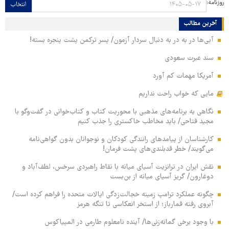
روزنامه:
انتخاب
آخرین مطالب
آبی‌ها در به در به دنبال سردار آزمون/ پسر ترکمن پشت پنجره بسته!
سند عبرت سعودی
آمریکا مهمات کم آورد
مایی که خواب راحت نداریم
نگاهی به برنامه‌های مذهبی با محوریت کتاب و کتاب‌خوانی در گفت‌وگو با
مجید فتاحی/ باید مخاطب خاکستری را جذب کنیم
کارشناسان از پیامدهای رانندگی کودکان و نوجوانان بدون گواهی‌نامه
می‌گویند/ خطر قدبلندی‌های پشت فرمان!
نقش ایران در ترانزیت آسیای میانه با نقاط راهبردی سرخس، لطف‌آباد و
دوغارون/ گریز آسیای میانه از بن‌بست
چگونه عملکرد ترامپ زمینه خجالت‌زدگی ایالات متحده را فراهم کرده است/
آبروی رفته قمارباز؛ از استخر انعکاسی تا تنگه هرمز
با وجود برخی گمانه‌زنی‌ها/ آینده نامعلوم طارمی در المپیاکوس