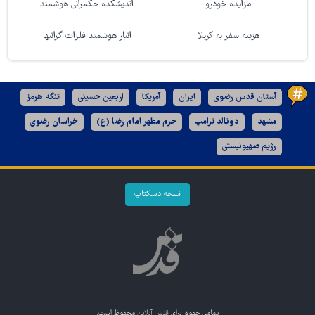
مزایده خودرو
اندیشکده حکمرانی هوشمند
هزینه سفر به کربلا
انبار هوشمند فلزات گرانبها
آستان قدس رضوی
ایران
آمریکا
اربعین حسینی
تنگه هرمز
مشهد
دونالد ترامپ
حرم مطهر امام رضا (ع)
خراسان رضوی
رژیم صهیونیستی
نسخه دسکتاپ
تمامی حقوق برای
قدس آنلاین
محفوظ است.