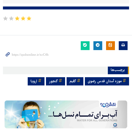
برچسب‌ها
موزه آستان قدس رضوی
گلیم
گنجور
اروپا