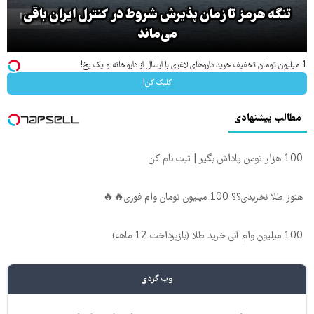
تنگه هرمز تا زمان پذیرش شروط در کنترل ایران باقی
می‌ماند
1 میلیون تومان تخفیف خرید داروهای لاغری با ارسال از داروخانه و پک یخ!
کلیک کن!
مطالب پیشنهادی
100 هزار تومن پاداش بگیر | ثبت نام کن
هنوز طلا نخریدی؟؟ 100 میلیون تومان وام فوری🔥🔥
100 میلیون وام آنی خرید طلا (بازپرداخت 12 ماهه)
وب گردی