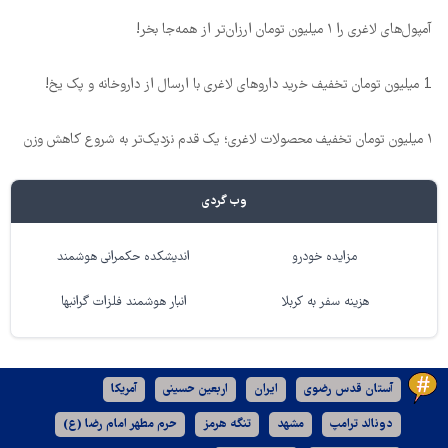
آمپول‌های لاغری را ۱ میلیون تومان ارزان‌تر از همه‌جا بخر!
1 میلیون تومان تخفیف خرید داروهای لاغری با ارسال از داروخانه و پک یخ!
۱ میلیون تومان تخفیف محصولات لاغری؛ یک قدم نزدیک‌تر به شروع کاهش وزن
وب گردی
مزایده خودرو
اندیشکده حکمرانی هوشمند
هزینه سفر به کربلا
انبار هوشمند فلزات گرانبها
آستان قدس رضوی
ایران
اربعین حسینی
آمریکا
دونالد ترامپ
مشهد
تنگه هرمز
حرم مطهر امام رضا (ع)