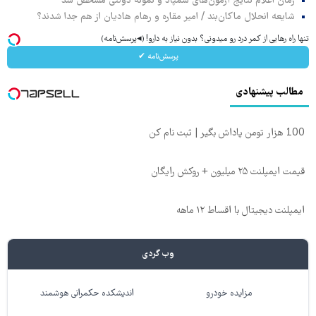
زمان اعلام نتایج آزمون‌های سمپاد و نمونه دولتی مشخص شد
شایعه انحلال ماکان‌بند / امیر مقاره و رهام هادیان از هم جدا شدند؟
تنها راه رهایی از کمر درد رو میدونی؟ بدون نیاز به دارو! (◂پرسش‌نامه)
پرسش‌نامه ✔
مطالب پیشنهادی
100 هزار تومن پاداش بگیر | ثبت نام کن
قیمت ایمپلنت ۲۵ میلیون + روکش رایگان
ایمپلنت دیجیتال با اقساط ۱۲ ماهه
وب گردی
مزایده خودرو
اندیشکده حکمرانی هوشمند