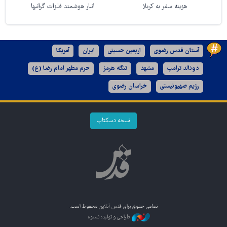
هزینه سفر به کربلا
انبار هوشمند فلزات گرانبها
آستان قدس رضوی
اربعین حسینی
ایران
آمریکا
دونالد ترامپ
مشهد
تنگه هرمز
حرم مطهر امام رضا (ع)
رژیم صهیونیستی
خراسان رضوی
نسخه دسکتاپ
تمامی حقوق برای
قدس آنلاین
محفوظ است.
طراحی و تولید: نستوه