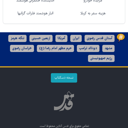
مزایده خودرو
اندیشکده حکمرانی هوشمند
هزینه سفر به کربلا
انبار هوشمند فلزات گرانبها
آستان قدس رضوی
ایران
آمریکا
اربعین حسینی
تنگه هرمز
مشهد
دونالد ترامپ
حرم مطهر امام رضا (ع)
خراسان رضوی
رژیم صهیونیستی
نسخه دسکتاپ
تمامی حقوق برای
قدس آنلاین
محفوظ است.