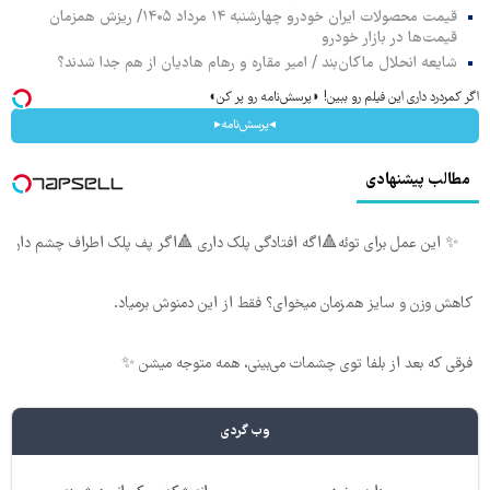
قیمت محصولات ایران خودرو چهارشنبه ۱۴ مرداد ۱۴۰۵/ ریزش همزمان
قیمت‌ها در بازار خودرو
شایعه انحلال ماکان‌بند / امیر مقاره و رهام هادیان از هم جدا شدند؟
اگر کمردرد داری این فیلم رو ببین! ◗پرسش‌نامه رو پر کن◖
◂پرسش‌نامه▸
مطالب پیشنهادی
✨ این عمل برای توئه🔺اگه افتادگی پلک داری 🔺اگر پف پلک اطراف چشم داری
کاهش وزن و سایز همزمان میخوای؟ فقط از این دمنوش برمیاد.
فرقی که بعد از بلفا توی چشمات می‌بینی، همه متوجه میشن ✨
وب گردی