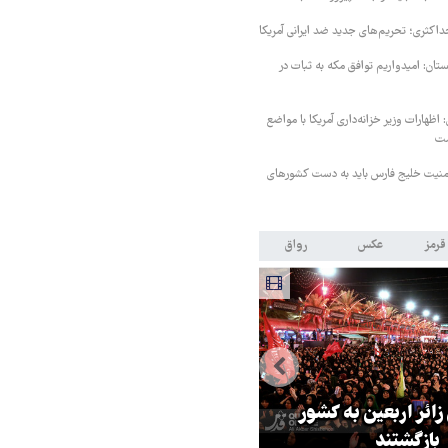
داکثری؛ تحریم‌های جدید ضد ایرانی آمریکا
ستان: امیدواریم توافق مکه به ثبات در
اظهارات وزیر خزانه‌داری آمریکا با مواضع
ست
منیت خلیج فارس باید به دست کشورهای
قرمز
عکس
رواق
 زائر اربعین به کشور
هماهنگی محور مقاومت، آمریکا ر
بازگشتند
در منطقه درمانده کرد