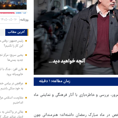
روزنامه:
آخرین مطالب
رئیس‌جمهور: وقتی می
این کار را نکنیم؟
یحیی سریع: مرکز تج
جدید یمنی‌ها
فارن افرز : جنگ با ا
خاورمیانه برود
زمان مطالعه: ۱ دقیقه
عراقچی در پیامی خط
به خود متکی باشیم و
ر، بررسی و خاطره‌بازی با آثار فرهنگی و نمایشی ماه
مقاومت اسلامی عراق:
انداختیم
بقائی در واکنش به س
خص در ماه مبارک رمضان داشته‌اند؛ هنرمندانی چون
ادعای غنائم جنگی کن