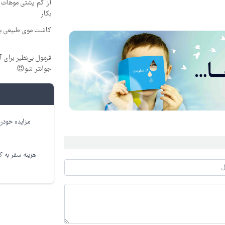
از کم پشتی موهات خ
بکار
کاشت موی طبیعی بد
جوانتر شو😍
مزایده خودرو
هزینه سفر به کر