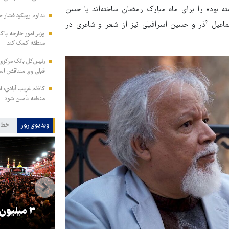
ه بود» را برای ماه مبارک رمضان ساخته‌اند یا حسن
تداوم رویکرد فشار ح
ماعیل آذر و حسین اسرافیلی نیز از شعر و شاعری در
وزیر امور خارجه پاک
منطقه کمک کند
رئیس‌کل بانک مرکزی: 
قبلی وی متناقض ا
کاظم غریب آبادی: ا
منطقه تأمین شود
ویدیوی روز
خط 
را
ترامپ نماد فساد، اقتدارگرایی و
۳ میلیون
جنگ‌طلبی است!