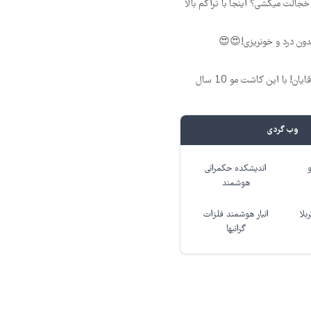
جالت میکشی؟ اینجا با تراکم بالا
ون درد و خونریزی!😍😍
فرمول بی‌نظیر برای آقایان! با این کاشت مو 10 سال
وب گردی
اندیشکده حکمرانی
هوشمند
بلا
انبار هوشمند فلزات
گرانبها