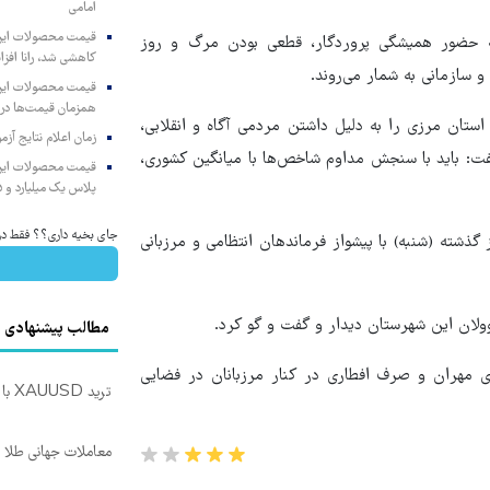
امامی
 به حضور همیشگی پروردگار، قطعی بودن مرگ و روز
کاهشی شد، رانا افزا
و سازمانی به شمار می‌روند.
همزمان قیمت‌ها در ب
 استان مرزی را به دلیل داشتن مردمی آگاه و انقلابی،
زمان اعلام نتایج آ
ت: باید با سنجش مداوم شاخص‌ها با میانگین کشوری،
پلاس یک میلیارد و ۹۰۵ میلیون تومان
جای بخیه داری؟؟ فقط در 3 هفته ترمیمش کن!
ذشته (شنبه) با پیشواز فرماندهان انتظامی و مرزبانی
ولان این شهرستان دیدار و گفت و گو کرد.
مطالب پیشنهادی
ی مهران و صرف افطاری در کنار مرزبانان در فضایی
ترید XAUUSD با اسپرد از صفر پیپ
معاملات جهانی طلا با اسپرد 