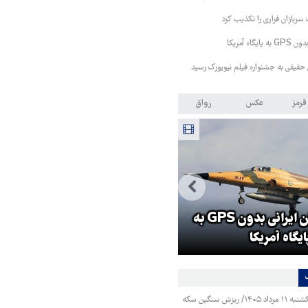
سربازان فراری را تکذیب کرد
اه آمریکا
حقیقی به جشنواره فیلم نیویورک رسید
قرمز
عکس
رواق
حمله خلبانان ایرانی بدون GPS به
جزئیات راه اندازی کیف پول
ایگاه آمریکا
اینترنتی
قیمت طلا و سکه یکشنبه ۱۱ مرداد ۱۴۰۵/ ریزش سنگین سکه