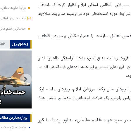
وولان انتظامی استان ایلام اظهار کرد: فرماندهان
فراجا شایعه معافیت 
یم شرایط حوزه استحفاظی خود در زمینه مدیریت سلاح‌ها
حمله خلبانان ایرانی بدون GPS به پایگ
جدیدترین فیلم مانی 
 ضمن تعامل سازنده، با هنجارشکنان برخوردی قاطع و
ویدیوی روز
خط 
فزود: رعایت دقیق آیین‌نامه‌ها، آراستگی ظاهری، ادای
در آیین‌های رسمی برای همه رده‌های فرماندهی الزامی
د.
ابراز نگرانی مقامات رژیم
یروهای جان‌برکف مرزبانی ایلام، روزهای ماه مبارک
صهیونیستی از جهش آمارهای فرار
باس پلیس، یک عبادت اجتماعی و مصداق روشن عمل
مردم از اسرائیل!
پ
پربازدیدترین‌ مطالب
در سیره شهید «قاسم سلیمانی» متبلور بود باید الگوی