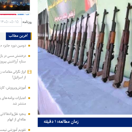
روزنامه:
آخرین مطالب
دومین دوره جایزه «رو
درخشش مسی در بازگش
ستاره آرژانتینی پیرو
ابراز نگرانی مقامات 
از اسرائیل!
آموزش‌وپرورش: کارن
منتشر شد
پنجره نقل‌وانتقالاتی
هاله‌ای از ابهام
زمان مطالعه: ۱ دقیقه
تقویم آموزشی نیمسا