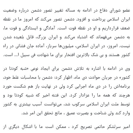
عضو شورای دفاع در ادامه به مساله تغییر تصور دشمن درباره وضعیت
ایران اسلامی پرداخت و افزود. دشمن تصور می‌کند که امروز ما در نقطه
ضعف قرارداریم و او در نقطه قوت است. آمادگی و ایستادگی و قوت ما،
به دشمن می‌فهماند که اشتباه می‌کند و ایران بزرگ، قابل بلعیده شدن
نیست. امروز، در ایران اسلامی، میلیون‌ها سرباز، آماده جان فشانی در راه
کشور هستند و بی شک بالاترین افتخار برای ما شهادت فی سبیل ا... است.
وی در ادامه با اشاره به تلاش دشمن برای ایجاد نوعی «شبه کودتا در
کشور» در جریان حوادث دی ماه، اظهار کرد: دشمن با محاسبات غلط خود،
برنامه‌اش را در دی ماه اجرایی کرد ولی در نهایت باز هم شکست خورد
هرچند که همه ما را عزادار کرد. این فتنه اخیر که شبیه کودتا بود و
توسط ملت ایران اسلامی سرکوب شد، می‌توانست آسیب بیشتری به کشور
وارد کند ولی شناخت و بصیرت عمیق ، مانع تحقق این امر شد.
امیر سرلشکر حاتمی تصریح کرد ، ممکن است ما با اشکال دیگری از