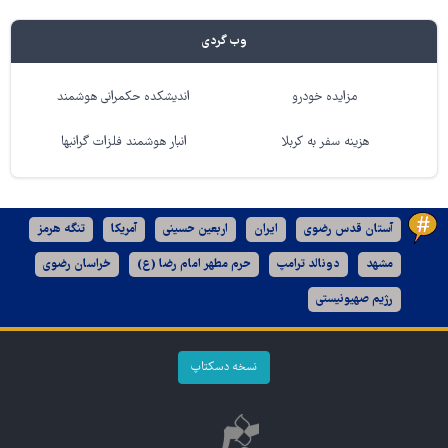
وب گردی
مزایده خودرو
اندیشکده حکمرانی هوشمند
هزینه سفر به کربلا
انبار هوشمند فلزات گرانبها
آستان قدس رضوی
ایران
اربعین حسینی
آمریکا
تنگه هرمز
مشهد
دونالد ترامپ
حرم مطهر امام رضا (ع)
خراسان رضوی
رژیم صهیونیستی
نسخه دسکتاپ